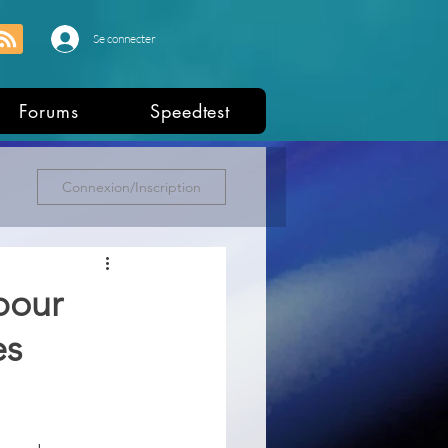
Se connecter
Forums
Speedtest
Connexion/Inscription
 pour
es