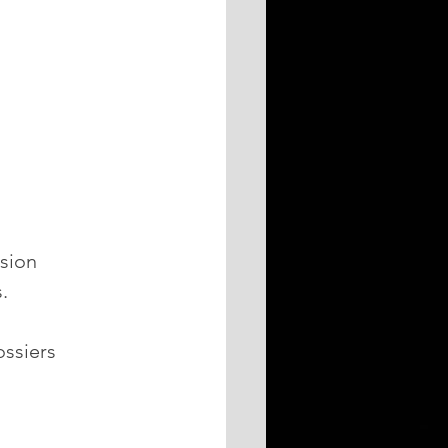
sion 
.
ossiers 