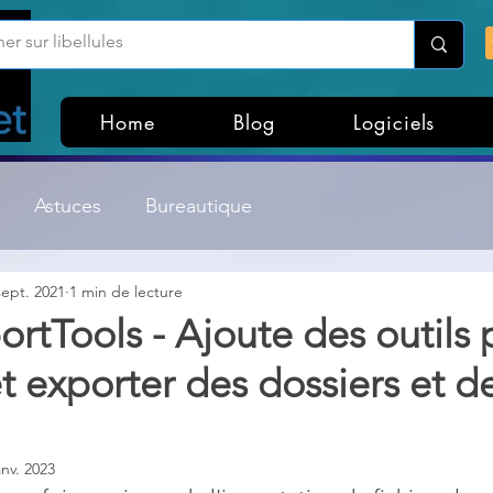
Home
Blog
Logiciels
Astuces
Bureautique
sept. 2021
1 min de lecture
Customisation Windows
Divers
rtTools - ‎Ajoute des outils
t exporter des dossiers et d
ateurs de fichiers
Gestion Système
Graphisme
Lightroom & Photoshop
Linux
anv. 2023