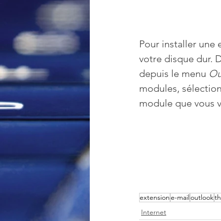
Pour installer une 
votre disque dur.
depuis le menu 
Ou
modules, sélectionn
module que vous v
extension
e-mail
outlook
t
Internet