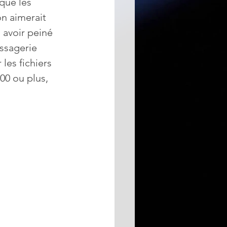
que les 
n aimerait 
 avoir peiné 
ssagerie 
les fichiers 
00 ou plus, 