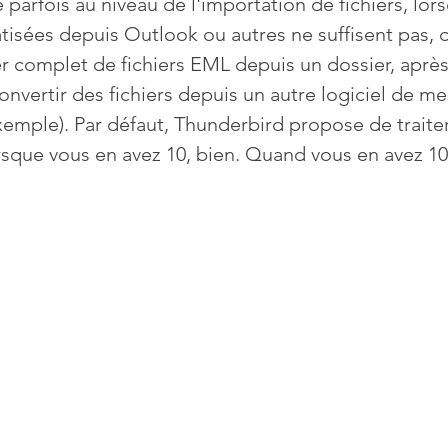
arfois au niveau de l'importation de fichiers, lors
isées depuis Outlook ou autres ne suffisent pas, o
Mises à jour
Multimedia
Navigateurs
News
r complet de fichiers EML depuis un dossier, après
nvertir des fichiers depuis un autre logiciel de me
xemple). Par défaut, Thunderbird propose de traiter 
que
Photographie
Réseaux
sque vous en avez 10, bien. Quand vous en avez 10
té
Services en ligne
Video
s