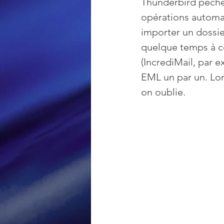
Thunderbird pêche p
opérations automat
Loisir et divertissement
importer un dossie
quelque temps à co
(IncrediMail, par e
Nirsoft
Occupation dis
EML un par un. Lor
on oublie.
Réseaux sociaux
Sécuri
Logiciels les plus recherché