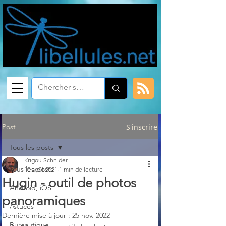
Post
S'inscrire
Tous les posts
Krigou Schnider
Tous les posts
10 août 2021
1 min de lecture
Hugin - outil de photos
Android, iOS
panoramiques
Astuces
Dernière mise à jour :
25 nov. 2022
Bureautique