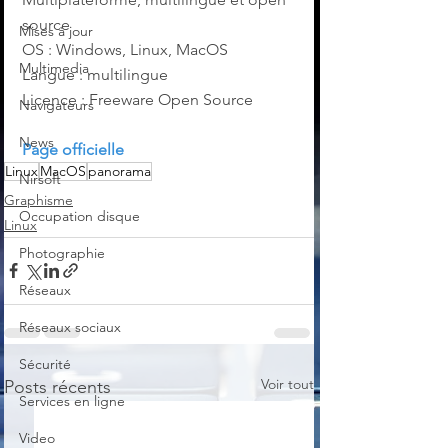
source
Mises à jour
OS : Windows, Linux, MacOS
Multimedia
Langue : multilingue
Licence : Freeware Open Source
Navigateurs
News
Page officielle
Linux
MacOS
panorama
Nirsoft
Graphisme
Occupation disque
Linux
Photographie
Réseaux
Réseaux sociaux
Sécurité
Voir tout
Posts récents
Services en ligne
Video