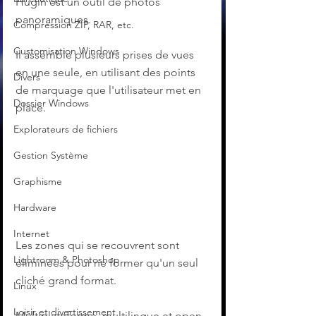
Hugin est un outil de photos 
panoramiques.
Compression ZIP, RAR, etc.
Customisation Windows
Il assemble plusieurs prises de vues 
en une seule, en utilisant des points 
Divers
de marquage que l'utilisateur met en 
Dossier Windows
place.
Explorateurs de fichiers
Gestion Système
Graphisme
Hardware
Internet
Les zones qui se recouvrent sont 
Lightroom & Photoshop
éliminées pour ne former qu'un seul 
cliché grand format.
Linux
Loisir et divertissement
Multiplateforme, multilingue et open 