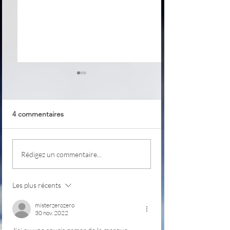
4 commentaires
Class
PKeyMaster
Rédigez un commentaire...
Les plus récents
misterzerozero
30 nov. 2022