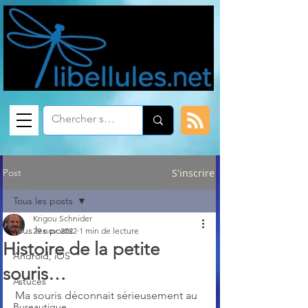
Post
S'inscrire
Tous les posts
Krigou Schnider
Tous les posts
29 nov. 2022
1 min de lecture
Histoire de la petite
Android, iOS
souris…
Astuces
Ma souris déconnait sérieusement au 
Bureautique