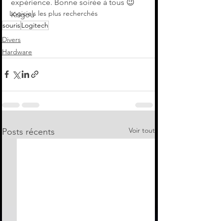
expérience. Bonne soirée à tous 😉 
Logiciels les plus recherchés
Krigou
souris
Logitech
Divers
Hardware
Voir tout
Posts récents