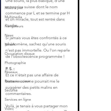
Une souris, la plus basique, d'une 
entreprise suisse dont le nom 
Mises à jour
commence par L et se termine par H 
Multimedia
et oh miracle, tout est rentré dans 
l'ordre.
Navigateurs
News
Si jamais vous êtes confrontés à ce 
phénomène, sachez qu'une souris 
Nirsoft
n'est pas immortelle. Ou l'on reparle 
Occupation disque
de l'obsolescence programmée !
Photographie
P. S. :
Réseaux
Et ce n'était pas une affaire de 
batterie comme pourrait me le 
Réseaux sociaux
suggérer des petits malins en 
Sécurité
commentaires. 
Services en ligne
Voilà, je tenais à vous partager mon 
Video