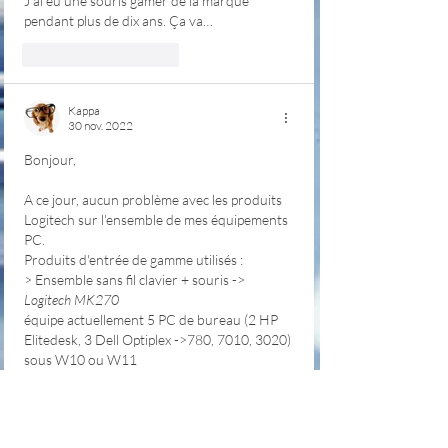
J’ai eu une souris gamer de la marque 
pendant plus de dix ans. Ça va…
J'aime
Répondre
Kappa
30 nov. 2022
Bonjour,
A ce jour, aucun problème avec les produits 
Logitech sur l'ensemble de mes équipements 
PC.  
Produits d'entrée de gamme utilisés :
> Ensemble sans fil clavier + souris -> 
Logitech MK270 
équipe actuellement 5 PC de bureau (2 HP 
Elitedesk, 3 Dell Optiplex ->780, 7010, 3020) 
sous W10 ou W11 
> Souris sans fil -> 
Logitech M185
équipe actuellement 5 PC portables (2 HP 
Probook, 2 Dell Latitude, 1 Lenovo 
Thinkpad ) sous W10 ou W11