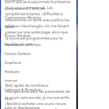
point que je soupçonnais la présence 
d'un virus sur mon ordi. Les 
Compression ZIP, RAR, etc.
symptômes bizarres ; difficultés à 
Customisation Windows
sélectionner un texte avec parfois les 
syllabes interchangés, clic me faisant 
Divers
passer sur une autre page, alors que 
Dossier Windows
la souris est programmée pour le 
double clic, etc. 
Explorateurs de fichiers
Gestion Système
Graphisme
Hardware
Internet
Bref, après de nombreux 
Lightroom & Photoshop
changements dans les paramètres de 
la souris sans succès, je me suis enfin 
Linux
décidé à racheter une souris neuve. 
Loisir et divertissement