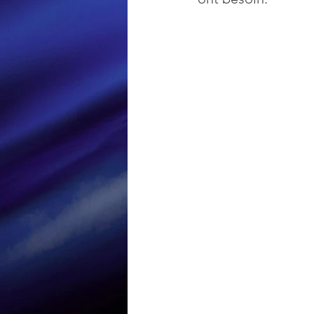
Loisir et divertissement
Nirsoft
Occupation dis
Réseaux sociaux
Sécuri
Logiciels les plus recherché