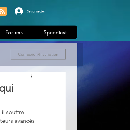
Se connecter
Forums
Speedtest
Connexion/Inscription
qui
il souffre 
teurs avancés 