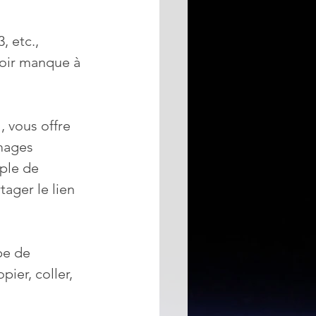
 etc., 
voir manque à 
, vous offre 
mages 
ple de 
ager le lien 
pe de 
pier, coller, 