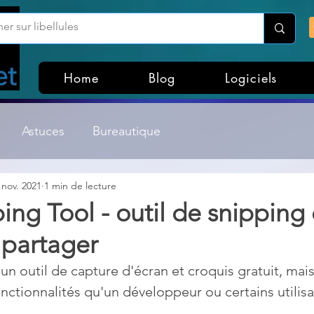
Home
Blog
Logiciels
Astuces
Bureautique
 nov. 2021
1 min de lecture
Customisation Windows
Divers
ing Tool - outil de snipping 
 partager
ateurs de fichiers
Gestion Système
Graphisme
 outil de capture d'écran et croquis gratuit, mais 
ctionnalités qu'un développeur ou certains utilisa
Lightroom & Photoshop
Linux