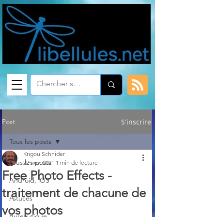
Post
S'inscrire
Tous les posts
Krigou Schnider
Tous les posts
22 nov. 2021
1 min de lecture
Free Photo Effects -
Android, iOS
traitement de chacune de
Astuces
vos photos
Bureautique