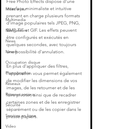
Free Photo Effects dispose d'une 
interface minimaliste et intuitive 
Mises à jour
prenant en charge plusieurs formats 
Multimedia
d'image populaires tels JPEG, PNG, 
BMP, TIF et GIF. Les effets peuvent 
Navigateurs
être configurés et exécutés en 
News
quelques secondes, avec toujours 
une possibilité d'annulation.
Nirsoft
Occupation disque
En plus d'appliquer des filtres, 
Photographie
l'application vous permet également 
de modifier les dimensions de vos 
Réseaux
images, de les retourner et de les 
Réseaux sociaux
faire pivoter, ainsi que de recadrer 
certaines zones et de les enregistrer 
Sécurité
séparément ou de les copier dans le 
Services en ligne
presse-papiers.
Video