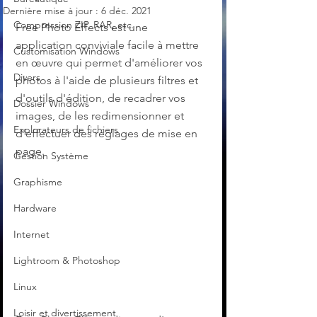
Dernière mise à jour :
6 déc. 2021
Compression ZIP, RAR, etc.
Free Photo Effects est une 
application conviviale facile à mettre 
Customisation Windows
en œuvre qui permet d'améliorer vos 
Divers
photos à l'aide de plusieurs filtres et 
d'outils d'édition, de recadrer vos 
Dossier Windows
images, de les redimensionner et 
Explorateurs de fichiers
d'effectuer des réglages de mise en 
page.
Gestion Système
Graphisme
Hardware
Internet
Lightroom & Photoshop
Linux
Loisir et divertissement