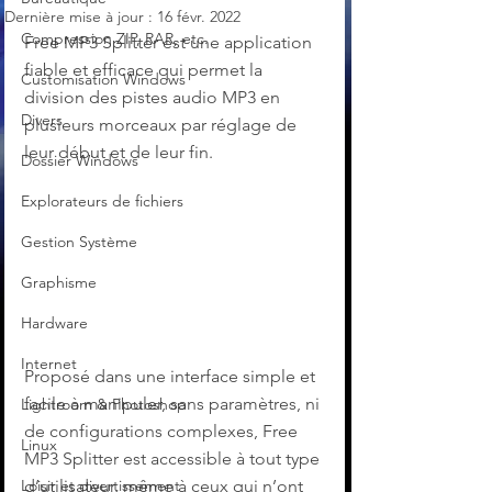
Dernière mise à jour :
16 févr. 2022
Compression ZIP, RAR, etc.
Free MP3 Splitter est une application 
fiable et efficace qui permet la 
Customisation Windows
division des pistes audio MP3 en 
Divers
plusieurs morceaux par réglage de 
leur début et de leur fin.
Dossier Windows
Explorateurs de fichiers
Gestion Système
Graphisme
Hardware
Internet
Proposé dans une interface simple et 
facile à manipuler, sans paramètres, ni 
Lightroom & Photoshop
de configurations complexes, Free 
Linux
MP3 Splitter est accessible à tout type 
Loisir et divertissement
d’utilisateur, même à ceux qui n’ont 