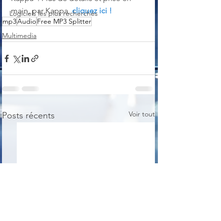
main, par Kappa, 
cliquez ici !
Logiciels les plus recherchés
mp3
Audio
Free MP3 Splitter
Multimedia
Voir tout
Posts récents