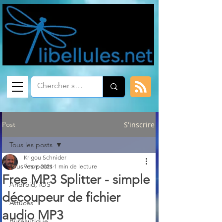
Post
S'inscrire
Tous les posts
Krigou Schnider
Tous les posts
9 nov. 2021
1 min de lecture
Free MP3 Splitter - simple
Android, iOS
découpeur de fichier
Astuces
audio MP3
Bureautique