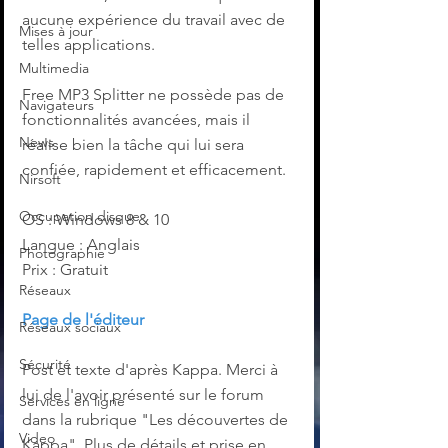
aucune expérience du travail avec de 
Mises à jour
telles applications.
Multimedia
Free MP3 Splitter ne possède pas de 
Navigateurs
fonctionnalités avancées, mais il 
News
réalise bien la tâche qui lui sera 
confiée, rapidement et efficacement.
Nirsoft
Occupation disque
OS : Windows 8 & 10
Langue : Anglais
Photographie
Prix : Gratuit
Réseaux
Page de l'éditeur
Réseaux sociaux
Sécurité
Post et texte d'après Kappa. Merci à 
lui de l'avoir présenté sur le forum 
Services en ligne
dans la rubrique "Les découvertes de 
Video
Kappa". Plus de détails et prise en 