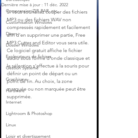
Dernière mise à jour :
11 déc. 2022
Compression ZIP, RAR, etc.
Si vous souhaitez couper des fichiers 
MP3 ou des fichiers WAV non 
Customisation Windows
compressés rapidement et facilement 
Divers
afin d'en supprimer une partie, Free 
MP3 Cutter and Editor vous sera utile. 
Dossier Windows
Ce logiciel gratuit affiche le fichier 
Explorateurs de fichiers
audio sous forme d'onde classique et 
la sélection s'effectue à la souris pour 
Gestion Système
définir un point de départ ou un 
Graphisme
point de fin. Au choix, la zone 
marquée ou non marquée peut être 
Hardware
supprimée.
Internet
Lightroom & Photoshop
Linux
Loisir et divertissement