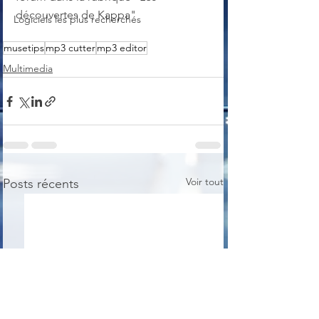
découvertes de Kappa"
Logiciels les plus recherchés
musetips
mp3 cutter
mp3 editor
Multimedia
Voir tout
Posts récents