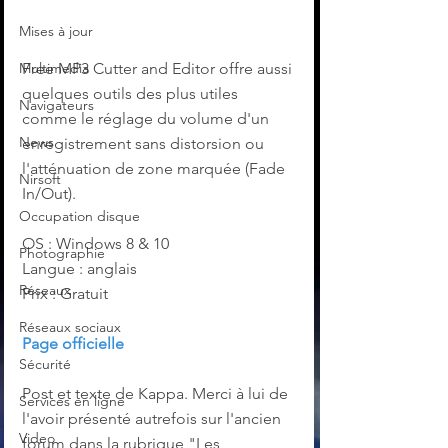
Mises à jour
Multimedia
Free MP3 Cutter and Editor offre aussi 
quelques outils des plus utiles 
Navigateurs
comme le réglage du volume d'un 
News
enregistrement sans distorsion ou 
l'atténuation de zone marquée (Fade 
Nirsoft
In/Out). 
Occupation disque
OS : Windows 8 & 10
Photographie
Langue : anglais
Réseaux
Prix : Gratuit
Réseaux sociaux
Page officielle
Sécurité
‌Post et texte de Kappa. Merci à lui de 
Services en ligne
l'avoir présenté autrefois sur l'ancien 
Video
forum dans la rubrique "Les 