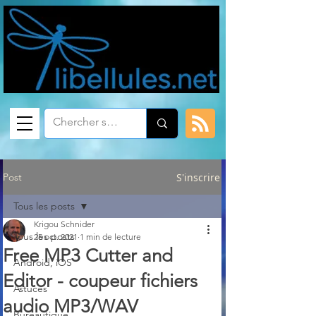
Post
S'inscrire
Tous les posts
Krigou Schnider
Tous les posts
25 oct. 2021
1 min de lecture
Free MP3 Cutter and
Android, iOS
Editor - coupeur fichiers
Astuces
audio MP3/WAV
Bureautique