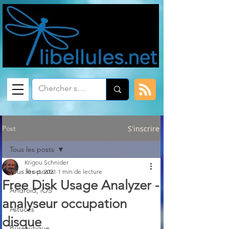
Post
S'inscrire
Tous les posts
Krigou Schnider
Tous les posts
30 oct. 2021
1 min de lecture
Free Disk Usage Analyzer -
Android, iOS
analyseur occupation
Astuces
disque
Bureautique