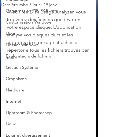
Dernière mise à jour :
19 janv.
Compression ZIP, RAR, etc.
Avec Free Disk Usage Analyzer, vous 
trouverez des fichiers qui dévorent 
Customisation Windows
votre espace disque. L'application 
Divers
analyse vos disques durs et les 
supports de stockage attachés et 
Dossier Windows
répertorie tous les fichiers trouvés par 
Explorateurs de fichiers
taille.
Gestion Système
Graphisme
Hardware
Internet
Lightroom & Photoshop
Linux
Loisir et divertissement