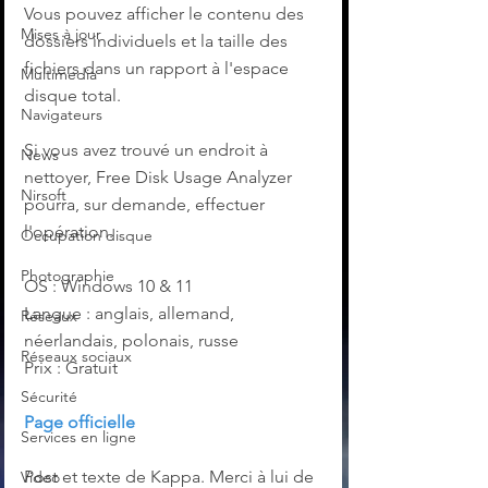
Vous pouvez afficher le contenu des 
Mises à jour
dossiers individuels et la taille des 
fichiers dans un rapport à l'espace 
Multimedia
disque total.
Navigateurs
Si vous avez trouvé un endroit à 
News
nettoyer, Free Disk Usage Analyzer 
Nirsoft
pourra, sur demande, effectuer 
l'opération.
Occupation disque
Photographie
OS : Windows 10 & 11
Langue : anglais, allemand, 
Réseaux
néerlandais, polonais, russe
Réseaux sociaux
Prix : Gratuit
Sécurité
Page officielle
Services en ligne
‌Post et texte de Kappa. Merci à lui de 
Video