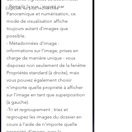
- Remplir la vue : inspiré par 
Logiciels les plus recherchés
Panoramique et numérisation, ce 
mode de visualisation affiche 
toujours autant d'images que 
possible.
- Métadonnées d'image : 
informations sur l'image, prises en 
charge de manière unique - vous 
disposez non seulement de la fenêtre 
Propriétés standard (à droite), mais 
vous pouvez également choisir 
n'importe quelle propriété à afficher 
sur l'image en tant que superposition 
(à gauche).
-Tri et regroupement : triez et 
regroupez les images du dossier en 
cours à l'aide de n'importe quelle 
propriété d'image, avec la 