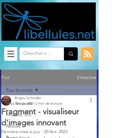
Post
S'inscrire
Tous les posts
Krigou Schnider
Tous les posts
12 nov. 2021
2 min de lecture
Fragment - visualiseur
Android, iOS
d'images innovant
Astuces
Dernière mise à jour :
20 févr. 2023
Bureautique