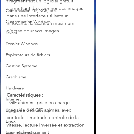
Fragment est un logiciel gratuit 
permettant de visionner des images 
Compression ZIP, RAR, etc.
dans une interface utilisateur 
Customisation Windows
innovante, laissant un maximum 
d’écran pour vos images.
Divers
Dossier Windows
Explorateurs de fichiers
Gestion Système
Graphisme
Hardware
Caractéristiques :
Internet
- GIF animés : prise en charge 
inégalée des GIF animés, avec 
Lightroom & Photoshop
contrôle Timetrack, contrôle de la 
Linux
vitesse, lecture inversée et extraction 
des images.
Loisir et divertissement