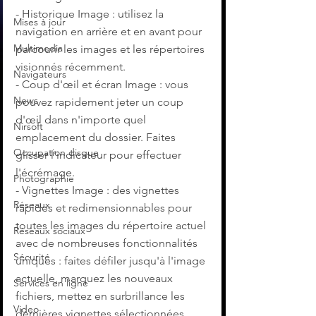
- Historique Image : utilisez la 
Mises à jour
navigation en arrière et en avant pour 
Multimedia
parcourir les images et les répertoires 
visionnés récemment.
Navigateurs
- Coup d'œil et écran Image : vous 
News
pouvez rapidement jeter un coup 
d'œil dans n'importe quel 
Nirsoft
emplacement du dossier. Faites 
Occupation disque
glisser l'indicateur pour effectuer 
l'écrémage.
Photographie
- Vignettes Image : des vignettes 
Réseaux
rapides et redimensionnables pour 
toutes les images du répertoire actuel 
Réseaux sociaux
avec de nombreuses fonctionnalités 
Sécurité
uniques : faites défiler jusqu'à l'image 
actuelle, marquez les nouveaux 
Services en ligne
fichiers, mettez en surbrillance les 
Video
dernières vignettes sélectionnées.