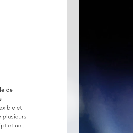
le de 
e 
exible et 
 plusieurs 
pt et une 