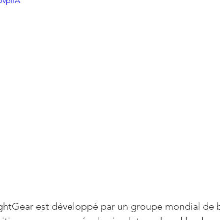
pvpiIA
Mises à jour
Multimedia
Navigateurs
News
que
Photographie
Réseaux
té
Services en ligne
Video
s
ightGear est développé par un groupe mondial de 