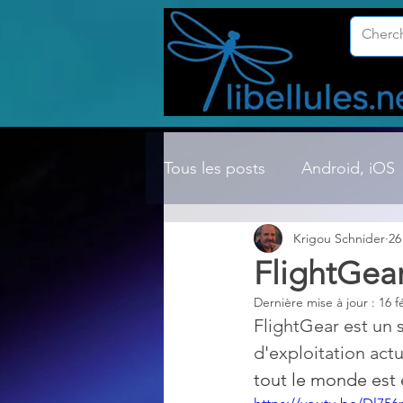
Tous les posts
Android, iOS
Krigou Schnider
26
Compression ZIP, RAR, etc.
FlightGear
Dernière mise à jour :
16 f
Dossier Windows
Explor
FlightGear est un 
d'exploitation act
tout le monde est 
Hardware
Internet