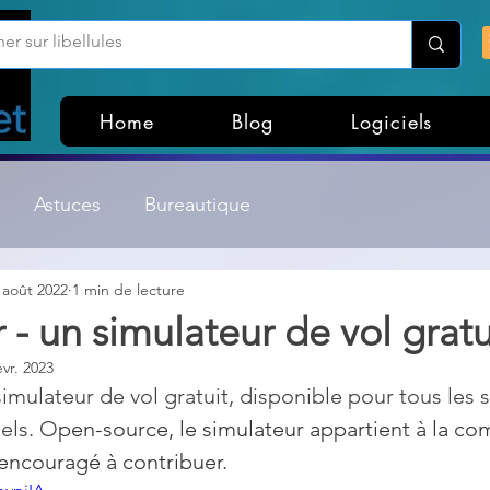
Home
Blog
Logiciels
Astuces
Bureautique
 août 2022
1 min de lecture
Customisation Windows
Divers
 - un simulateur de vol gratu
évr. 2023
ateurs de fichiers
Gestion Système
Graphisme
simulateur de vol gratuit, disponible pour tous les 
uels. O
pen-source, le simulateur appartient à la c
encouragé à contribuer.
Lightroom & Photoshop
Linux