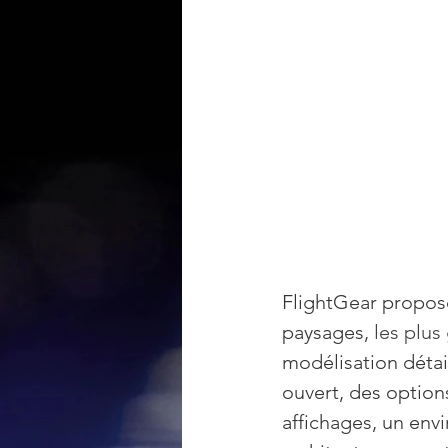
FlightGear propos
paysages, 
les plu
modélisation détail
ouvert, des option
affichages, un env