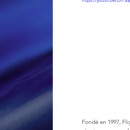
https://youtu.be/Dl756
Loisir et divertissement
Nirsoft
Occupation dis
Réseaux sociaux
Sécuri
Logiciels les plus recherché
Fondé en 1997, Fl