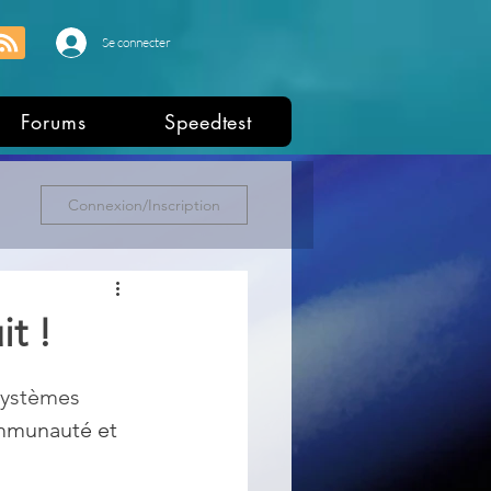
Se connecter
Forums
Speedtest
Connexion/Inscription
it !
systèmes 
ommunauté et 