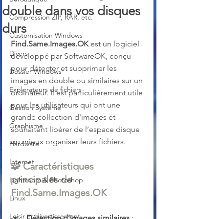
double dans vos disques
Compression ZIP, RAR, etc.
durs
Customisation Windows
Find.Same.Images.OK
 est un logiciel 
Divers
développé par SoftwareOK, conçu 
pour détecter et supprimer les 
Dossier Windows
images en double ou similaires sur un 
Explorateurs de fichiers
ordinateur. Il est particulièrement utile 
pour les utilisateurs qui ont une 
Gestion Système
grande collection d'images et 
Graphisme
souhaitent libérer de l’espace disque 
ou mieux organiser leurs fichiers.
Hardware
Internet
🧩 
Caractéristiques 
principales de 
Lightroom & Photoshop
Find.Same.Images.OK
Linux
Loisir et divertissement
Détection d’images similaires
 : 