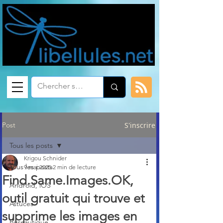
Post
S'inscrire
Tous les posts
Krigou Schnider
Tous les posts
9 mai 2025
2 min de lecture
Find.Same.Images.OK,
Android, iOS
outil gratuit qui trouve et
Astuces
supprime les images en
Bureautique