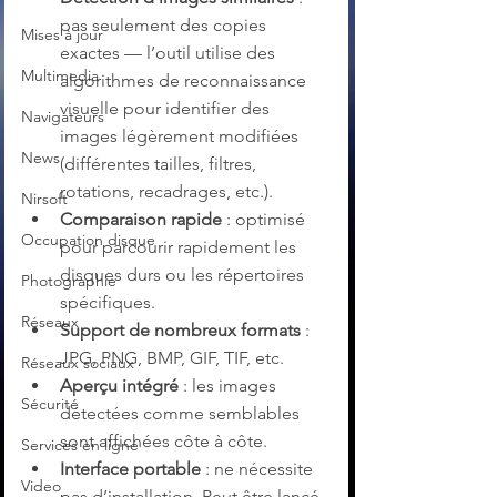
pas seulement des copies 
Mises à jour
exactes — l’outil utilise des 
Multimedia
algorithmes de reconnaissance 
visuelle pour identifier des 
Navigateurs
images légèrement modifiées 
News
(différentes tailles, filtres, 
rotations, recadrages, etc.).
Nirsoft
Comparaison rapide
 : optimisé 
Occupation disque
pour parcourir rapidement les 
disques durs ou les répertoires 
Photographie
spécifiques.
Réseaux
Support de nombreux formats
 : 
JPG, PNG, BMP, GIF, TIF, etc.
Réseaux sociaux
Aperçu intégré
 : les images 
Sécurité
détectées comme semblables 
sont affichées côte à côte.
Services en ligne
Interface portable
 : ne nécessite 
Video
pas d’installation. Peut être lancé 