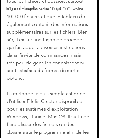
tous les fichiers et dossiers, surtout 
Logiciels les plus recherchés
s’il est question de 100, 1 000, voire 
100 000 fichiers et que le tableau doit 
également contenir des informations 
supplémentaires sur les fichiers. Bien 
sûr, il existe une façon de procéder 
qui fait appel à diverses instructions 
dans l’invite de commandes, mais 
très peu de gens les connaissent ou 
sont satisfaits du format de sortie 
obtenu.
La méthode la plus simple est donc 
d'utiliser FilelistCreator disponible 
pour les systèmes d'exploitation 
Windows, Linux et Mac OS. Il suffit de 
faire glisser des fichiers ou des 
dossiers sur le programme afin de les 