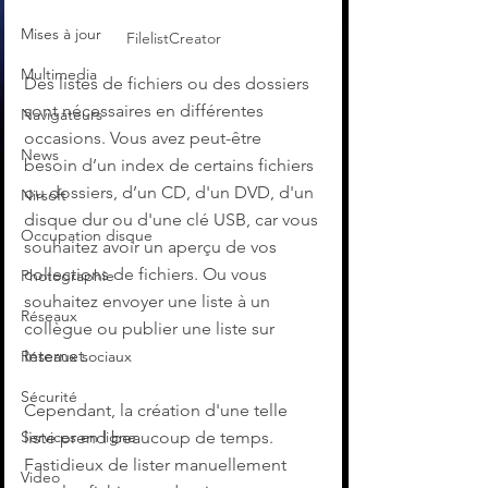
Mises à jour
FilelistCreator
Multimedia
Des listes de fichiers ou des dossiers 
sont nécessaires en différentes 
Navigateurs
occasions. Vous avez peut-être 
News
besoin d’un index de certains fichiers 
ou dossiers, d’un CD, d'un DVD, d'un 
Nirsoft
disque dur ou d'une clé USB, car vous 
Occupation disque
souhaitez avoir un aperçu de vos 
collections de fichiers. Ou vous 
Photographie
souhaitez envoyer une liste à un 
Réseaux
collègue ou publier une liste sur 
Internet.
Réseaux sociaux
Sécurité
Cependant, la création d'une telle 
liste prend beaucoup de temps. 
Services en ligne
Fastidieux de lister manuellement 
Video