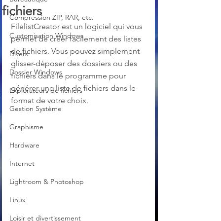
fichiers
Compression ZIP, RAR, etc.
FilelistCreator est un logiciel qui vous 
Customisation Windows
permet de créer facilement des listes 
de fichiers. Vous pouvez simplement 
Divers
glisser-déposer des dossiers ou des 
Dossier Windows
fichiers dans le programme pour 
générer une liste de fichiers dans le 
Explorateurs de fichiers
format de votre choix.
Gestion Système
Graphisme
Hardware
Internet
Lightroom & Photoshop
Linux
Loisir et divertissement