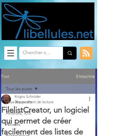
Post
S'inscrire
Tous les posts
Krigou Schnider
Tous les posts
20 janv.
2 min de lecture
FilelistCreator, un logiciel
Android, iOS
qui permet de créer
Astuces
facilement des listes de
Bureautique