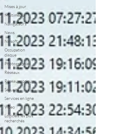
Mises à jour
Multimedia
Navigateurs
News
Nirsoft
Occupation
disque
Photographie
Réseaux
Réseaux sociaux
Sécurité
Services en ligne
Video
Logiciels les plus
recherchés