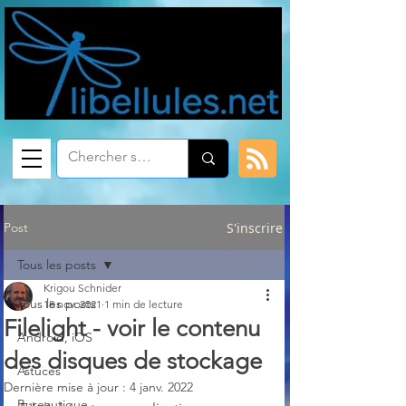
Post
S'inscrire
Tous les posts
Krigou Schnider
Tous les posts
18 nov. 2021
1 min de lecture
Filelight - voir le contenu
Android, iOS
des disques de stockage
Astuces
Dernière mise à jour :
4 janv. 2022
Bureautique