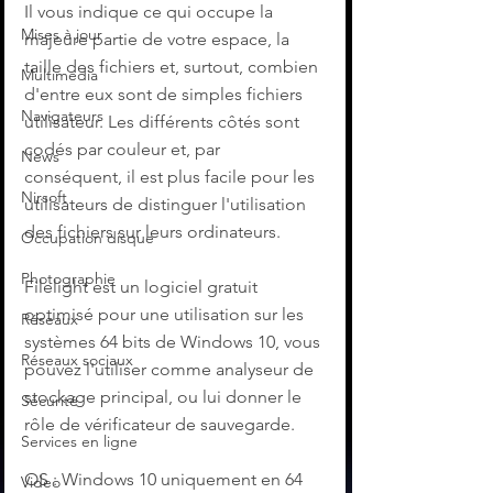
Il vous indique ce qui occupe la 
Mises à jour
majeure partie de votre espace, la 
taille des fichiers et, surtout, combien 
Multimedia
d'entre eux sont de simples fichiers 
Navigateurs
utilisateur. Les différents côtés sont 
codés par couleur et, par 
News
conséquent, il est plus facile pour les 
Nirsoft
utilisateurs de distinguer l'utilisation 
des fichiers sur leurs ordinateurs.
Occupation disque
Photographie
Filelight est un logiciel gratuit 
optimisé pour une utilisation sur les 
Réseaux
systèmes 64 bits de Windows 10, vous 
Réseaux sociaux
pouvez l'utiliser comme analyseur de 
stockage principal, ou lui donner le 
Sécurité
rôle de vérificateur de sauvegarde.
Services en ligne
OS : Windows 10 uniquement en 64 
Video