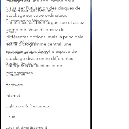
Filelight est une application pour 
visualiser l'utilisation des disques de 
Compression ZIP, RAR, etc.
stockage sur votre ordinateur. 
Customisation Windows
L'interface est bien organisée et assez 
complète. Vous disposez de 
Divers
différentes options, mais la principale 
Dossier Windows
est le pictogramme central, une 
représentation de votre espace de 
Explorateurs de fichiers
stockage divisé entre différentes 
Gestion Système
catégories de fichiers et de 
programmes.
Graphisme
Hardware
Internet
Lightroom & Photoshop
Linux
Loisir et divertissement