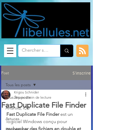
Post
S'inscrire
Tous les posts
Krigou Schnider
Tous les posts
23 janv.
2 min de lecture
Fast Duplicate File Finder
Android, iOS
Fast Duplicate File Finder
 est un 
Astuces
logiciel Windows conçu pour 
rechercher des fichiers en double et 
Bureautique