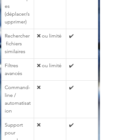
es 
(déplacer/s
upprimer)
Rechercher
❌ ou limité
✔️
 fichiers 
similaires
Filtres 
❌ ou limité
✔️
avancés
Command-
❌
✔️
line / 
automatisat
ion
Support 
❌
✔️
pour 