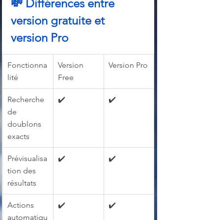
💸 Différences entre 
version gratuite et 
version Pro
Fonctionna
Version 
Version Pro
lité
Free
Recherche 
✔️
✔️
de 
doublons 
exacts
Prévisualisa
✔️
✔️
tion des 
résultats
Actions 
✔️
✔️
automatiqu