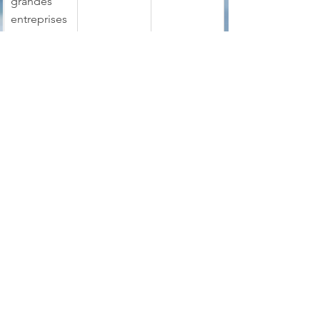
grandes 
entreprises
👉 La 
version gratuite
 est suffisante 
pour une utilisation personnelle 
courante. La 
version Pro
, payante ( 
39.95$ ), débloque des fonctions 
avancées utiles à des usages 
professionnels ou intensifs.
OS : Windows 10 & 11
Langue : anglais
Prix : Gratuit
Page officielle
image
doublons
Gestion Système