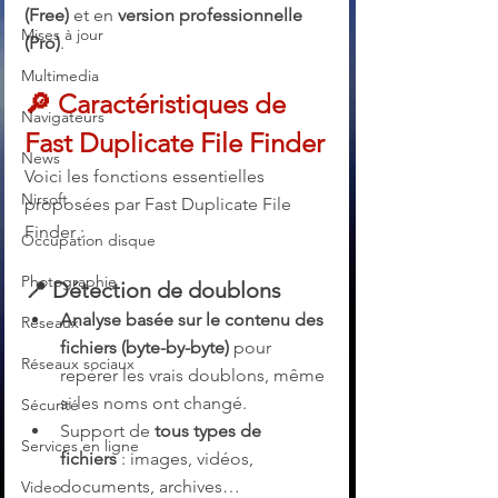
(Free)
 et en 
version professionnelle 
Mises à jour
(Pro)
.
Multimedia
🔎 Caractéristiques de 
Navigateurs
Fast Duplicate File Finder
News
Voici les fonctions essentielles 
Nirsoft
proposées par Fast Duplicate File 
Finder :
Occupation disque
Photographie
📍 Détection de doublons
Analyse basée sur le contenu des 
Réseaux
fichiers (byte-by-byte)
 pour 
Réseaux sociaux
repérer les vrais doublons, même 
si les noms ont changé.
Sécurité
Support de 
tous types de 
Services en ligne
fichiers
 : images, vidéos, 
documents, archives…
Video