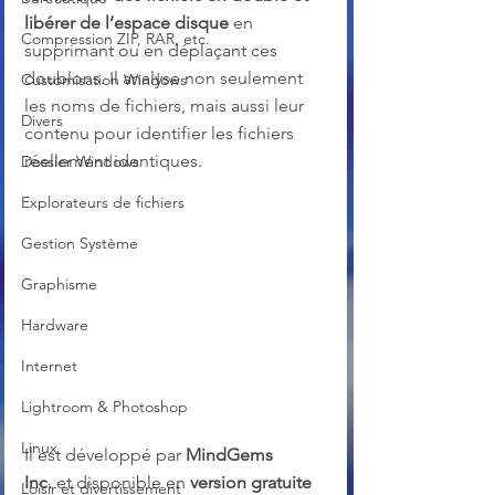
libérer de l’espace disque
 en 
Compression ZIP, RAR, etc.
supprimant ou en déplaçant ces 
doublons. Il analyse non seulement 
Customisation Windows
les noms de fichiers, mais aussi leur 
Divers
contenu pour identifier les fichiers 
réellement identiques.
Dossier Windows
Explorateurs de fichiers
Gestion Système
Graphisme
Hardware
Internet
Lightroom & Photoshop
Linux
Il est développé par 
MindGems 
Inc.
 et disponible en 
version gratuite 
Loisir et divertissement