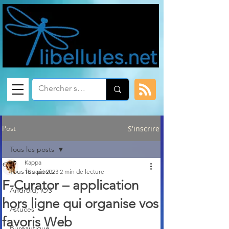
Post
S'inscrire
Tous les posts
Kappa
Tous les posts
18 août 2023
2 min de lecture
F-Curator – application
Android, iOS
hors ligne qui organise vos
Astuces
favoris Web
Bureautique