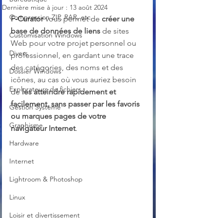
Dernière mise à jour :
13 août 2024
Compression ZIP, RAR, etc.
F-Curator
 vous permet de 
créer une 
base de données de liens
 de sites 
Customisation Windows
Web pour votre projet personnel ou 
Divers
professionnel, en gardant une trace 
des catégories, des noms et des 
Dossier Windows
icônes, au cas où vous auriez besoin 
Explorateurs de fichiers
de 
les atteindre rapidement et 
facilement, sans passer par les favoris 
Gestion Système
ou marques pages de votre 
Graphisme
navigateur Internet
.
Hardware
Internet
Lightroom & Photoshop
Linux
Loisir et divertissement