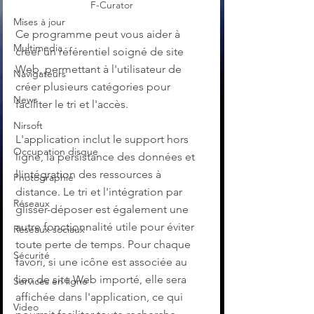
F-Curator
Mises à jour
Ce programme peut vous aider à 
Multimedia
créer un référentiel soigné de site 
Web, permettant à l'utilisateur de 
Navigateurs
créer plusieurs catégories pour 
News
faciliter le tri et l'accès.
Nirsoft
L'application inclut le support hors 
Occupation disque
ligne, la persistance des données et 
l'intégration des ressources à 
Photographie
distance. Le tri et l'intégration par 
Réseaux
glisser-déposer est également une 
autre fonctionnalité utile pour éviter 
Réseaux sociaux
toute perte de temps. Pour chaque 
Sécurité
favori, si une icône est associée au 
lien de site Web importé, elle sera 
Services en ligne
affichée dans l'application, ce qui 
Video