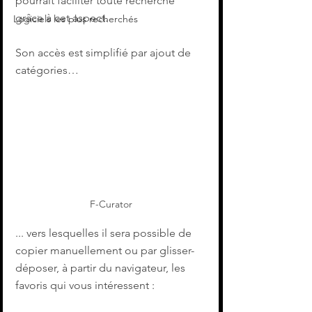
pourrait faciliter toute recherche 
grâce à cet aspect.
Logiciels les plus recherchés
Son accès est simplifié par ajout de 
catégories…
F-Curator
... vers lesquelles il sera possible de 
copier manuellement ou par glisser-
déposer, à partir du navigateur, les 
favoris qui vous intéressent :