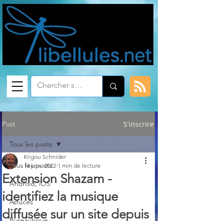
Post
S'inscrire
Tous les posts
Krigou Schnider
Tous les posts
14 janv. 2022
1 min de lecture
Extension Shazam -
Android, iOS
identifiez la musique
Astuces
diffusée sur un site depuis
Bureautique