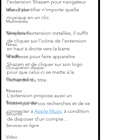
l’extension Shazam pour navigateur 
afin d’identifier n’importe quelle 
Mises à jour
musique en un clic.
Multimedia
Une fois l'extension installée, il suffit 
Navigateurs
de cliquer sur l'icône de l'extension 
News
en haut à droite vers la barre 
Nirsoft
d'adresse pour faire apparaître 
Shazam et de cliquer sur son logo 
Occupation disque
pour que celui-ci se mette à la 
Photographie
recherche du titre. 
Réseaux
L'extension propose aussi un 
Réseaux sociaux
historique de vos recherches et de se 
connecter à 
Apple Music
 à condition 
Sécurité
de disposer d'un compte…
Services en ligne
Video