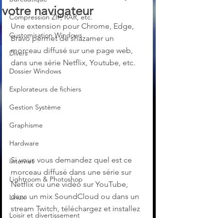
votre navigateur
Compression ZIP, RAR, etc.
Une extension pour Chrome, Edge, 
Customisation Windows
Bravo permet de shazamer un 
morceau diffusé sur une page web, 
Divers
dans une série Netflix, Youtube, etc.
Dossier Windows
Explorateurs de fichiers
Gestion Système
Graphisme
Hardware
Si vous vous demandez quel est ce 
Internet
morceau diffusé dans une série sur 
Lightroom & Photoshop
Netflix ou une vidéo sur YouTube, 
dans un mix SoundCloud ou dans un 
Linux
stream Twitch, téléchargez et installez 
Loisir et divertissement