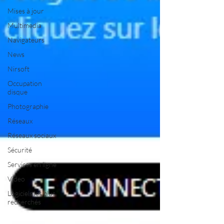
Mises à jour
Multimedia
Navigateurs
News
Nirsoft
Occupation
disque
Photographie
Réseaux
Réseaux sociaux
Sécurité
Services en ligne
Video
Logiciels les plus
recherchés