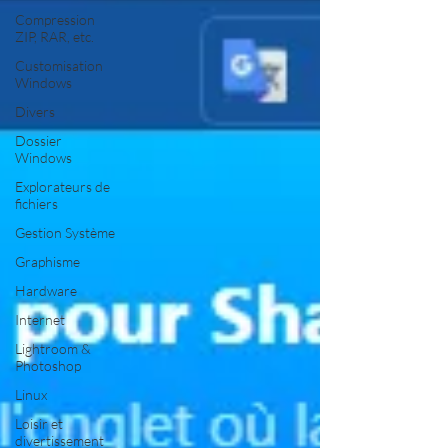
Compression
ZIP, RAR, etc.
Customisation
Windows
Divers
Dossier
Windows
Explorateurs de
fichiers
Gestion Système
Graphisme
Hardware
Internet
Lightroom &
Photoshop
Linux
Loisir et
divertissement