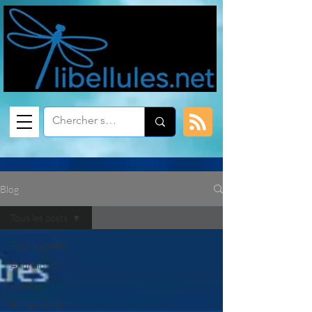
Blog
Tous les posts
Tous les posts
Android, iOS
Astuces
Bureautique