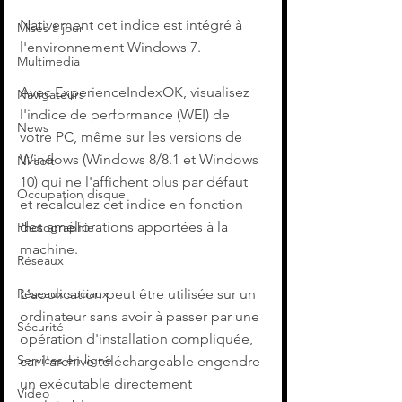
Nativement cet indice est intégré à 
Mises à jour
l'environnement Windows 7.
Multimedia
Avec ExperienceIndexOK, visualisez 
Navigateurs
l'indice de performance (WEI) de 
News
votre PC, même sur les versions de 
Windows (Windows 8/8.1 et Windows 
Nirsoft
10) qui ne l'affichent plus par défaut 
Occupation disque
et recalculez cet indice en fonction 
des améliorations apportées à la 
Photographie
machine.
Réseaux
Réseaux sociaux
L'application peut être utilisée sur un 
ordinateur sans avoir à passer par une 
Sécurité
opération d'installation compliquée, 
Services en ligne
car l'archive téléchargeable engendre 
un exécutable directement 
Video