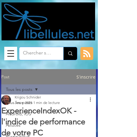
Post
S'inscrire
Tous les posts
Krigou Schnider
Tous les posts
3 nov. 2021
1 min de lecture
ExperienceIndexOK -
Android, iOS
l'indice de performance
Astuces
de votre PC
Bureautique