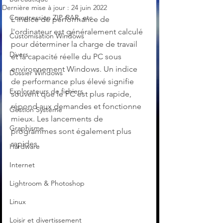
Dernière mise à jour :
24 juin 2022
Compression ZIP, RAR, etc.
L'indice de performance de 
l'ordinateur est généralement calculé 
Customisation Windows
pour déterminer la charge de travail 
Divers
et la capacité réelle du PC sous 
environnement Windows. Un indice 
Dossier Windows
de performance plus élevé signifie 
Explorateurs de fichiers
souvent que le PC est plus rapide, 
répond aux demandes et fonctionne 
Gestion Système
mieux. Les lancements de 
Graphisme
programmes sont également plus 
rapides.
Hardware
Internet
Lightroom & Photoshop
Linux
Loisir et divertissement