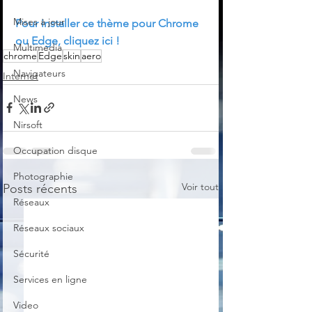
Mises à jour
Pour installer ce thème pour Chrome 
ou Edge, cliquez ici !
Multimedia
chrome
Edge
skin
aero
Navigateurs
Internet
News
Nirsoft
Occupation disque
Photographie
Voir tout
Posts récents
Réseaux
Réseaux sociaux
Sécurité
Services en ligne
Video