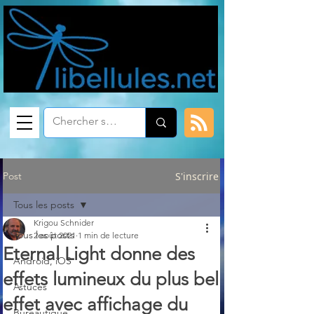
Post
S'inscrire
Tous les posts
Krigou Schnider
Tous les posts
2 août 2021
1 min de lecture
Eternal Light donne des
Android, iOS
effets lumineux du plus bel
Astuces
effet avec affichage du
Bureautique