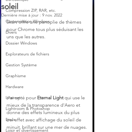
soleil
Compression ZIP, RAR, etc.
Dernière mise à jour :
9 nov. 2022
Customisation Windows
Skarv offre une panoplie de thèmes 
pour Chrome tous plus séduisant les 
Divers
uns que les autres.
Dossier Windows
Explorateurs de fichiers
Gestion Système
Graphisme
Hardware
J'ai opté pour 
Eternal Light
 qui use le 
Internet
mieux de la transparence d'Aero et 
Lightroom & Photoshop
donne des effets lumineux du plus 
Linux
bel effet avec affichage du soleil de 
minuit, brillant sur une mer de nuages.
Loisir et divertissement