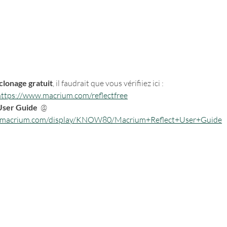
clonage gratuit
, il faudrait que vous vérifiiez ici :
https://www.macrium.com/reflectfree
User Guide
  @ 
e.macrium.com/display/KNOW80/Macrium+Reflect+User+Guide