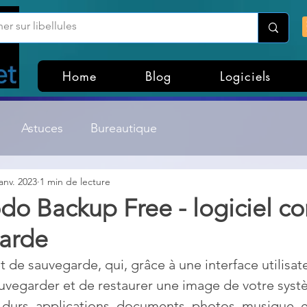
Home
Blog
Logiciels
Astuces
Bureautique
janv. 2023
1 min de lecture
Customisation Windows
Divers
do Backup Free - logiciel c
arde
ateurs de fichiers
Gestion Système
Graphisme
 de sauvegarde, qui, grâce à une interface utilisate
vegarder et de restaurer une image de votre syst
Lightroom & Photoshop
Linux
s durs, applications, documents, photos, musique, e