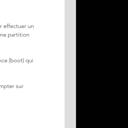
 effectuer un 
e partition 
ce (boot) qui 
mpter sur 