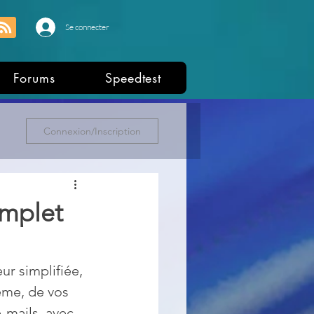
Se connecter
Forums
Speedtest
Connexion/Inscription
omplet
ur simplifiée, 
ème, de vos 
-mails, avec 