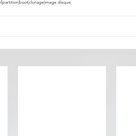
l
partition
boot
clonage
image disque