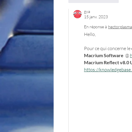
gya
15 janv. 2023
En réponse à
hectorplasma
Hello,
Pour ce qui concerne le 
Macrium Software
  @ 
Macrium Reflect v8.0 
https://knowledgebas