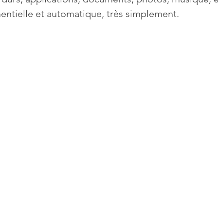
ntielle et automatique, très simplement. 
Mises à jour
Multimedia
Navigateurs
News
que
Photographie
Réseaux
té
Services en ligne
Video
s