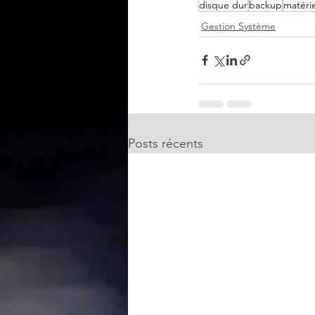
disque dur
backup
matérie
Gestion Système
Posts récents