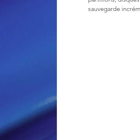
sauvegarde incréme
Loisir et divertissement
Nirsoft
Occupation dis
Réseaux sociaux
Sécuri
Logiciels les plus recherché