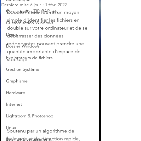
Dernière mise à jour :
1 févr. 2022
Compression ZIP, RAR, etc.
Double Finder fournit un moyen 
simple d'identifier les fichiers en 
Customisation Windows
double sur votre ordinateur et de se 
Divers
débarrasser des données 
redondantes pouvant prendre une 
Dossier Windows
quantité importante d'espace de 
Explorateurs de fichiers
stockage.
Gestion Système
Graphisme
Hardware
Internet
Lightroom & Photoshop
Linux
Soutenu par un algorithme de 
balayage et de détection rapide, 
Loisir et divertissement