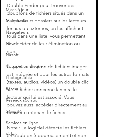
Double Finder peut trouver des 
Mises à jour
doublons de fichiers situés dans un 
ou plusieurs dossiers sur les lecteurs 
Multimedia
locaux ou externes, en les affichant 
Navigateurs
tous dans une liste, vous permettant 
de décider de leur élimination ou 
News
non.
Nirsoft
Occupation disque
La prévisualisation de fichiers images 
est intégrée et pour les autres formats 
Photographie
(textes, audios, vidéos) un double clic 
Réseaux
sur le fichier concerné lancera le 
lecteur qui lui est associé. Vous 
Réseaux sociaux
pouvez aussi accéder directement au 
Sécurité
dossier contenant le fichier. 
Services en ligne
Note : Le logiciel détecte les fichiers 
Video
en doublon (rigoureusement) et non 