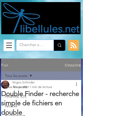
Post
S'inscrire
Tous les posts
Krigou Schnider
Tous les posts
12 nov. 2021
1 min de lecture
Double Finder - recherche
Android, iOS
simple de fichiers en
Astuces
double
Bureautique