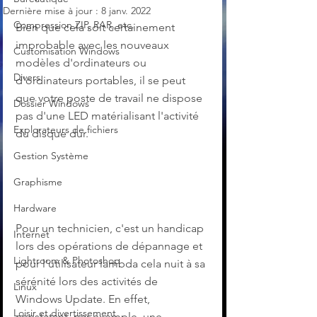
Dernière mise à jour :
8 janv. 2022
Compression ZIP, RAR, etc.
Bien que cela soit certainement 
improbable avec les nouveaux 
Customisation Windows
modèles d'ordinateurs ou 
Divers
d'ordinateurs portables, il se peut 
que votre poste de travail ne dispose 
Dossier Windows
pas d'une LED matérialisant l'activité 
Explorateurs de fichiers
du disque dur.
Gestion Système
Graphisme
Hardware
Pour un technicien, c'est un handicap 
Internet
lors des opérations de dépannage et 
Lightroom & Photoshop
pour l'utilisateur lambda cela nuit à sa 
sérénité lors des activités de 
Linux
Windows Update. En effet, 
Loisir et divertissement
constatant, par exemple, une 