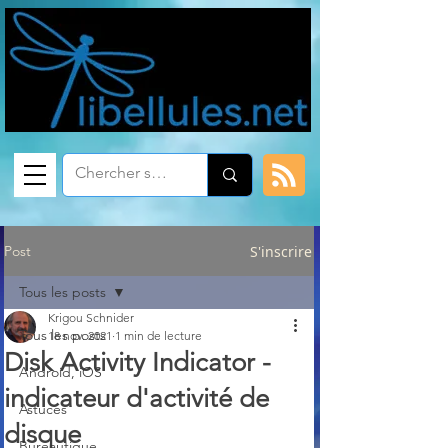
Post
S'inscrire
Tous les posts
Krigou Schnider
Tous les posts
18 nov. 2021
1 min de lecture
Disk Activity Indicator -
Android, iOS
indicateur d'activité de
Astuces
disque
Bureautique