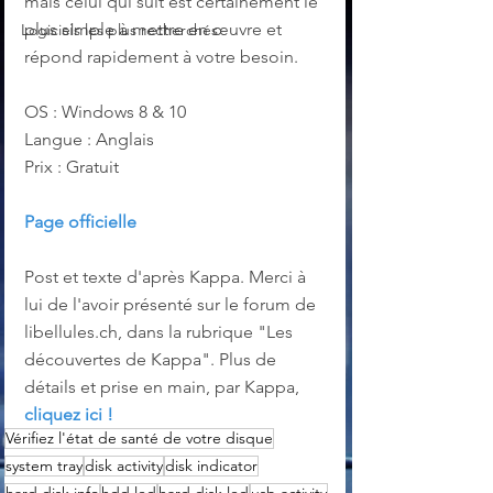
mais celui qui suit est certainement le 
plus simple à mettre en œuvre et 
Logiciels les plus recherchés
répond rapidement à votre besoin.
OS : Windows 8 & 10
Langue : Anglais
Prix : Gratuit
Page officielle
Post et texte d'après Kappa. Merci à 
lui de l'avoir présenté sur le forum de 
libellules.ch, dans la rubrique "Les 
découvertes de Kappa". Plus de 
détails et prise en main, par Kappa, 
cliquez ici !
Vérifiez l'état de santé de votre disque
system tray
disk activity
disk indicator
hard disk info
hdd led
hard disk led
usb activity