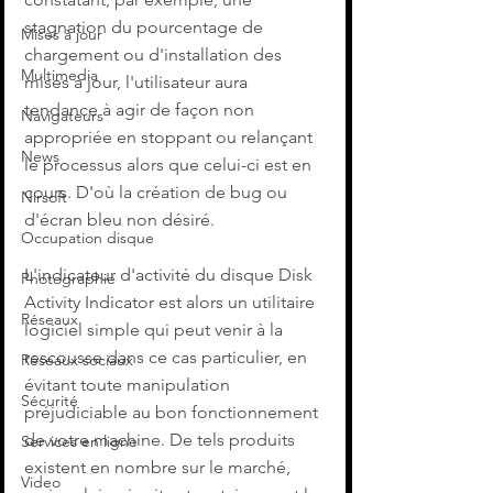
stagnation du pourcentage de 
Mises à jour
chargement ou d'installation des 
Multimedia
mises à jour, l'utilisateur aura 
tendance à agir de façon non 
Navigateurs
appropriée en stoppant ou relançant 
News
le processus alors que celui-ci est en 
cours. D'où la création de bug ou 
Nirsoft
d'écran bleu non désiré.
Occupation disque
L'indicateur d'activité du disque Disk 
Photographie
Activity Indicator est alors un utilitaire 
Réseaux
logiciel simple qui peut venir à la 
rescousse dans ce cas particulier, en 
Réseaux sociaux
évitant toute manipulation 
Sécurité
préjudiciable au bon fonctionnement 
de votre machine. De tels produits 
Services en ligne
existent en nombre sur le marché, 
Video