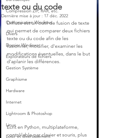
texte ou du code
Compression ZIP, RAR, etc.
Dernière mise à jour :
17 déc. 2022
Customisation Windows
Diffuse est un outil de fusion de texte 
qui permet de comparer deux fichiers 
Divers
texte ou du code afin de les 
Dossier Windows
fusionner, modifier, d'examiner les 
modifications éventuelles, dans le but 
Explorateurs de fichiers
d'aplanir les différences.
Gestion Système
Graphisme
Hardware
Internet
Lightroom & Photoshop
Linux
Écrit en Python, multiplateforme, 
contrôlable par clavier et souris, plus 
Loisir et divertissement