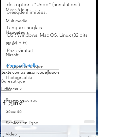
des options "Undo" (annulations) 
Mises à jour
presque illimitées.
Multimedia
Langue : anglais
Navigateurs
OS : Windows, Mac OS, Linux (32 bits 
et 64 bits)
News
Prix : Gratuit
Nirsoft
Page officielle
Occupation disque
texte
comparaison
code
fusion
Photographie
Bureautique
Linux
Réseaux
Réseaux sociaux
Sécurité
Services en ligne
Video