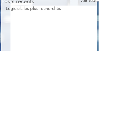
Voir tout
Posts récents
Logiciels les plus recherchés
Commentaires
Balabolka
Tokri