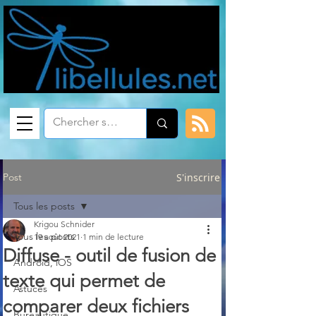
Post
S'inscrire
Tous les posts
Krigou Schnider
Tous les posts
19 août 2021
1 min de lecture
Diffuse - outil de fusion de
Android, iOS
texte qui permet de
Astuces
comparer deux fichiers
Bureautique