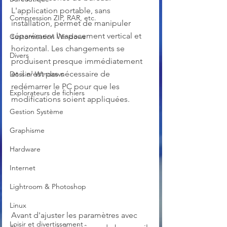
L'application portable, sans 
Compression ZIP, RAR, etc.
installation, permet de manipuler 
séparément l'espacement vertical et 
Customisation Windows
horizontal. Les changements se 
Divers
produisent presque immédiatement 
et il n'est pas nécessaire de 
Dossier Windows
redémarrer le PC pour que les 
Explorateurs de fichiers
modifications soient appliquées.
Gestion Système
Graphisme
Hardware
Internet
Lightroom & Photoshop
Linux
Avant d'ajuster les paramètres avec 
Loisir et divertissement