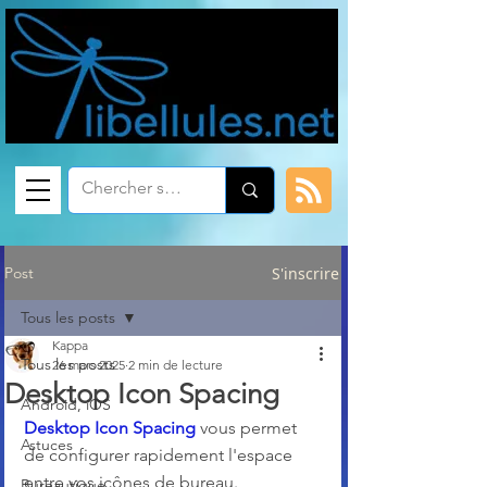
Post
S'inscrire
Tous les posts
Kappa
Tous les posts
26 mars 2025
2 min de lecture
Desktop Icon Spacing
Android, iOS
Desktop Icon Spacing
 vous permet 
Astuces
de configurer rapidement l'espace 
entre vos icônes de bureau. 
Bureautique