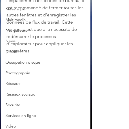
l'espacement des icônes de bureau, il 
est recommandé de fermer toutes les 
Mises à jour
autres fenêtres et d'enregistrer les 
Multimedia
données de flux de travail. Cette 
exigence est due à la nécessité de 
Navigateurs
redémarrer le processus 
News
d'explorateur pour appliquer les 
paramètres. 
Nirsoft
Occupation disque
Photographie
Réseaux
Réseaux sociaux
Sécurité
Services en ligne
Video