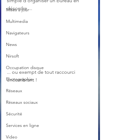
simple d’organiser un bureau en 
désordre ...
Mises à jour
Multimedia
Navigateurs
News
Nirsoft
Occupation disque
... ou exempt de tout raccourci 
Photographie
encombrant !
Réseaux
Réseaux sociaux
Sécurité
Services en ligne
Video