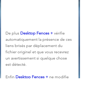
De plus 
Desktop Fences +
 vérifie 
automatiquement la présence de ces 
liens brisés par déplacement du 
fichier originel et que vous recevrez 
un avertissement si quelque chose 
est détecté.
Enfin 
Desktop Fences +
 ne modifie 
en rien votre bureau initial et vous 
pouvez toujours y accéder même si 
vous supprimez 
Desktop Fences +
  !