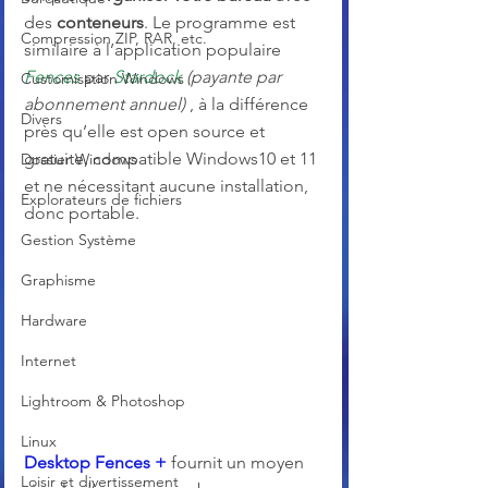
des 
conteneurs
. Le programme est 
Compression ZIP, RAR, etc.
similaire à l’application populaire 
Fences
 par 
Stardock
(payante par 
Customisation Windows
abonnement annuel)
 , à la différence 
Divers
près qu’elle est open source et 
gratuite, compatible Windows10 et 11 
Dossier Windows
et ne nécessitant aucune installation, 
Explorateurs de fichiers
donc portable. 
Gestion Système
Graphisme
Hardware
Internet
Lightroom & Photoshop
Linux
Desktop Fences +
 fournit un moyen 
Loisir et divertissement