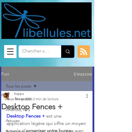
Post
S'inscrire
Tous les posts
Kappa
Tous les posts
19 mai 2025
2 min de lecture
Desktop Fences +
Android, iOS
Desktop Fences +
 est une 
Astuces
application légère qui offre un moyen 
simple d’
organiser votre bureau
 avec 
Bureautique