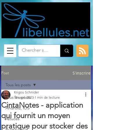
Post
S'inscrire
Tous les posts
Krigou Schnider
Tous les posts
12 sept. 2023
1 min de lecture
CintaNotes - application
Android, iOS
qui fournit un moyen
Astuces
pratique pour stocker des
Bureautique