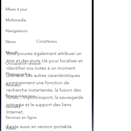
Mises à jour
Multimedia
Navigateurs
CintaNotes
News
Nirsoft
Vous pouvez également attribuer un 
titre et des mots clé pour localiser et 
Occupation disque
identifier vos notes à un moment 
Photographie
ultérieur. Les autres caractéristiques 
comprennent une fonction de 
Réseaux
recherche instantanée, la fusion des 
Réseaux sociaux
notes, l'import/export, la sauvegarde 
intégrée et le support des liens 
Sécurité
Internet.
Services en ligne
Existe aussi en version portable.
Video