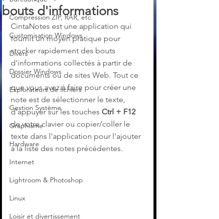
bouts d'informations
Compression ZIP, RAR, etc.
CintaNotes est une application qui 
Customisation Windows
fournit un moyen pratique pour 
stocker rapidement des bouts 
Divers
d'informations collectés à partir de 
Dossier Windows
documents ou de sites Web. Tout ce 
que vous avez à faire pour créer une 
Explorateurs de fichiers
note est de sélectionner le texte, 
Gestion Système
d'appuyer sur les touches 
Ctrl + F12 
de votre clavier ou copier/coller le 
Graphisme
texte dans l'application pour l'ajouter 
Hardware
à la liste des notes précédentes.
Internet
Lightroom & Photoshop
Linux
Loisir et divertissement