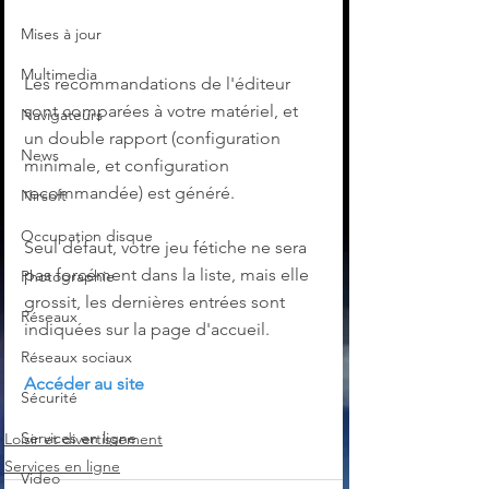
Mises à jour
Multimedia
Les recommandations de l'éditeur 
sont comparées à votre matériel, et 
Navigateurs
un double rapport (configuration 
News
minimale, et configuration 
recommandée) est généré.
Nirsoft
Occupation disque
Seul défaut, votre jeu fétiche ne sera 
pas forcément dans la liste, mais elle 
Photographie
grossit, les dernières entrées sont 
Réseaux
indiquées sur la page d'accueil.
Réseaux sociaux
Accéder au site
Sécurité
Services en ligne
Loisir et divertissement
Services en ligne
Video