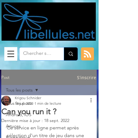
Post
S'inscrire
Tous les posts
Krigou Schnider
Tous les posts
13 juil. 2021
1 min de lecture
Can you run it ?
Android, iOS
Dernière mise à jour :
18 sept. 2022
Astuces
Ce service en ligne permet après 
sélection d'un titre de jeu dans une 
Bureautique