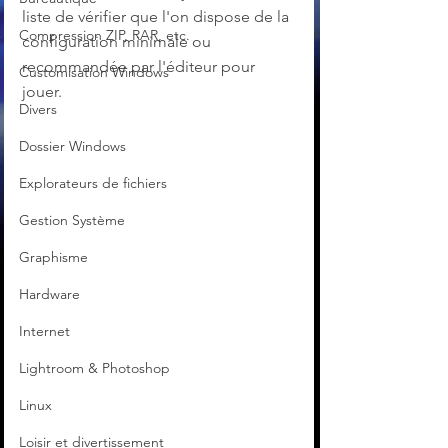
liste de vérifier que l'on dispose de la 
Compression ZIP, RAR, etc.
configuration minimale ou 
recommandée par l'éditeur pour 
Customisation Windows
jouer. 
Divers
Dossier Windows
Explorateurs de fichiers
Gestion Système
Graphisme
Hardware
Internet
Lightroom & Photoshop
Linux
Loisir et divertissement