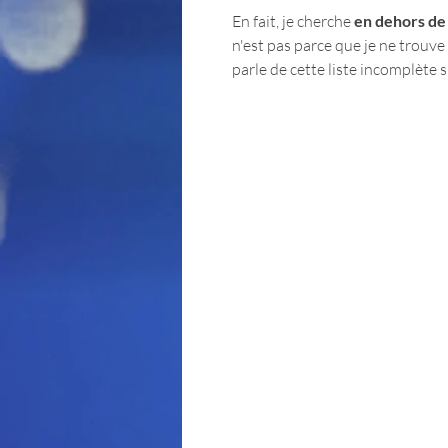
En fait, je cherche 
en dehors de 
n'est pas parce que je ne trouve p
parle de cette liste incomplète s