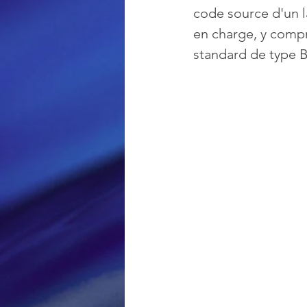
code source d'un l
en charge, y compr
Loisir et divertissement
standard de type 
Nirsoft
Occupation dis
Réseaux sociaux
Sécuri
Logiciels les plus recherché