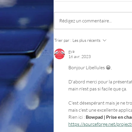
QPrompt
Rédigez un commentaire...
Trier par :
Les plus récents
gya
16 avr. 2023
Bonjour Libellules 😀,
D'abord merci pour la présentati
main n'est pas si facile que ça.
C'est désespérant mais je ne tr
mais c'est une excellente applic
Rien ici : 
Bowpad | Prise en ch
https://sourceforge.net/proje