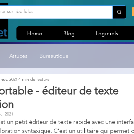
Home
Blog
Logiciels
Astuces
Bureautique
 nov. 2021
1 min de lecture
Customisation Windows
Divers
table - éditeur de texte
ion
ateurs de fichiers
Gestion Système
Graphisme
c. 2021
 un petit éditeur de texte rapide avec une interfac
Lightroom & Photoshop
Linux
oration syntaxique. C'est un utilitaire qui permet d