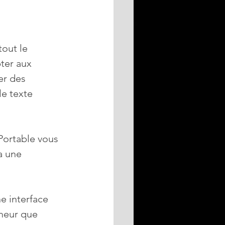
out le 
ter aux 
r des 
e texte 
Portable vous 
a une 
e interface 
meur que 