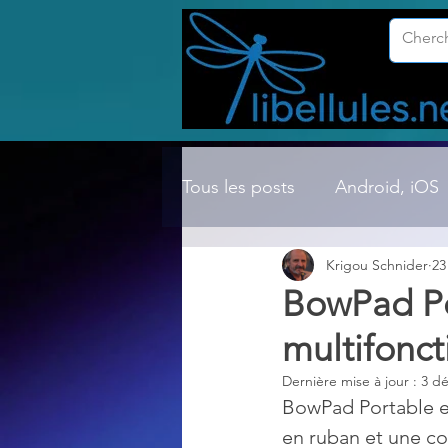
Tous les posts
Android, iOS
Krigou Schnider
23
Compression ZIP, RAR, etc.
BowPad Por
multifonct
Dossier Windows
Explor
Dernière mise à jour :
3 dé
BowPad Portable est
Hardware
Internet
en ruban et une col