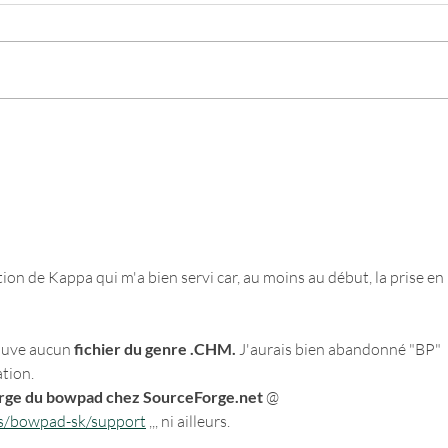
Balabolka
Tokri
on de Kappa qui m'a bien servi car, au moins au début, la prise en 
ouve aucun 
fichier du genre .CHM. 
J'aurais bien abandonné "BP" 
ation.
arge du bowpad chez SourceForge.net
 @ 
cts/bowpad-sk/support
 ,,, ni ailleurs.