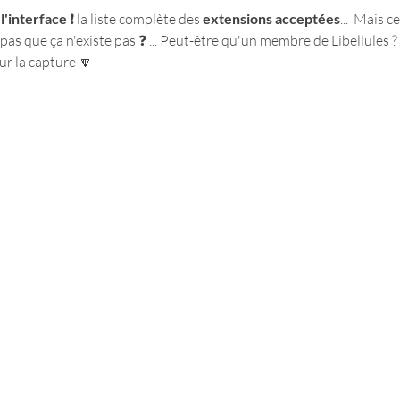
l'interface
 ❗️️ la liste complète des 
extensions acceptées
...  Mais ce
as que ça n'existe pas ❓ ... Peut-être qu'un membre de Libellules ? ..
ur la capture 🔽