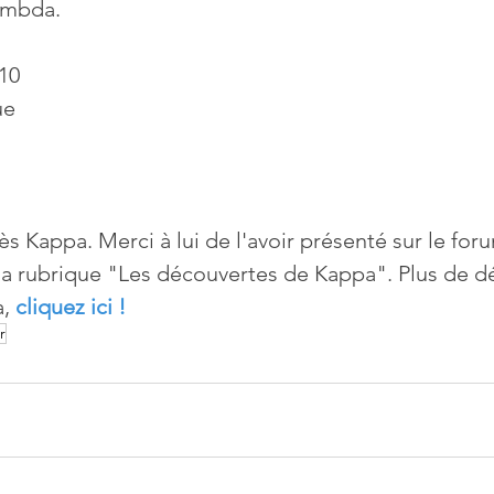
lambda.
10
ue
ès Kappa. Merci à lui de l'avoir présenté sur le for
 la rubrique "Les découvertes de Kappa". Plus de dét
, 
cliquez ici !
r