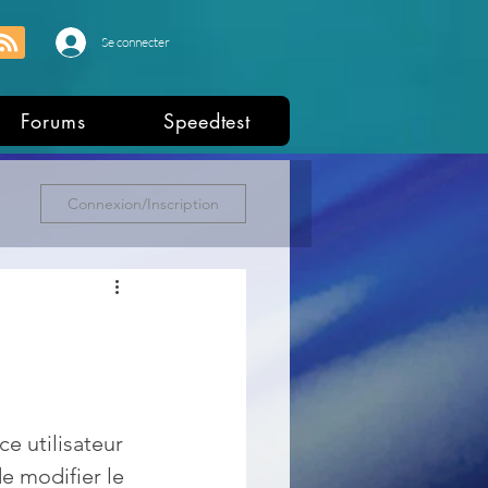
Se connecter
Forums
Speedtest
Connexion/Inscription
e utilisateur 
e modifier le 