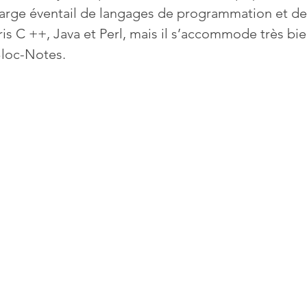
arge éventail de langages de programmation et de s
is C ++, Java et Perl, mais il s’accommode très bi
Mises à jour
Multimedia
Navigateurs
News
Bloc-Notes.
que
Photographie
Réseaux
té
Services en ligne
Video
s