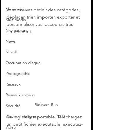
Mises à jour
Vous pouvez définir des catégories, 
déplacer, trier, importer, exporter et 
Multimedia
personnaliser vos raccourcis très 
Navigateurs
simplement.
News
Nirsoft
Occupation disque
Photographie
Réseaux
Réseaux sociaux
Biniware Run
Sécurité
Services en ligne
Ce logiciel est portable. Téléchargez 
un petit fichier exécutable, exécutez-
Video