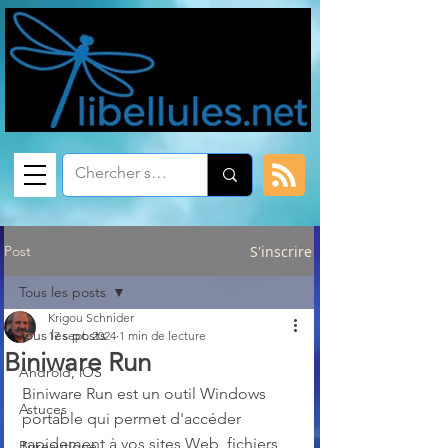
Post
S'inscrire
Tous les posts
Krigou Schnider
Tous les posts
17 sept. 2024
1 min de lecture
Biniware Run
Android, iOS
Biniware Run est un outil Windows 
Astuces
portable qui permet d'accéder 
rapidement à vos sites Web, fichiers 
Bureautique