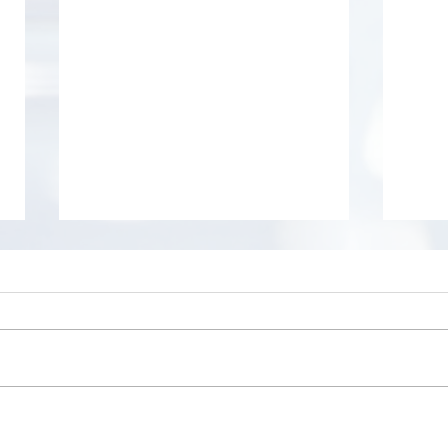
Balabolka
Tokri