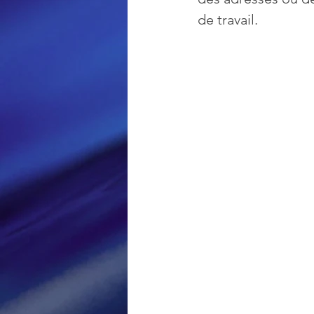
de travail.
Loisir et divertissement
Nirsoft
Occupation dis
Réseaux sociaux
Sécuri
Logiciels les plus recherché