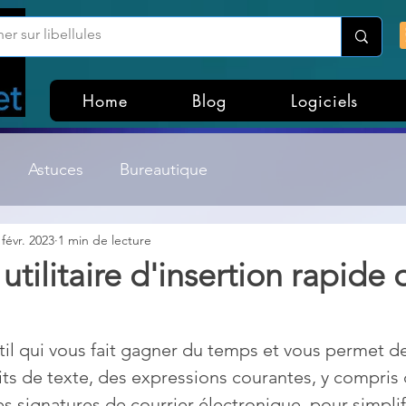
Home
Blog
Logiciels
Astuces
Bureautique
 févr. 2023
1 min de lecture
Customisation Windows
Divers
utilitaire d'insertion rapide 
ateurs de fichiers
Gestion Système
Graphisme
til qui vous fait gagner du temps et vous permet de
aits de texte, des expressions courantes, y compris
Lightroom & Photoshop
Linux
 signatures de courrier électronique, pour simplifi