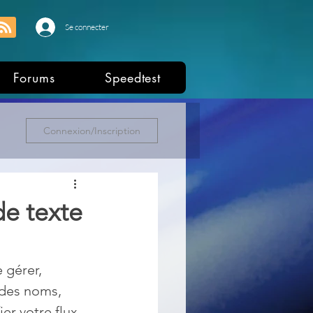
Se connecter
Forums
Speedtest
Connexion/Inscription
de texte
 gérer, 
 des noms, 
er votre flux 