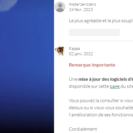
misterzerozero
24 févr. 2023
Le plus agréable et le plus soupl
J'aime
Répondre
Kappa
02 janv. 2022
Remarque importante 
Une
 mise à jour des logiciels d
disponible sur cette 
page
 du sit
Vous pouvez la consulter si vous
dessus ou si vous vous souhaitez
l'amélioration de ses fonctionna
Cordialement