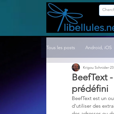
Tous les posts
Android, iOS
Krigou Schnider
23
Compression ZIP, RAR, etc.
BeefText - 
prédéfini
Dossier Windows
Explor
BeefText est un ou
d’utiliser des extr
Hardware
Internet
des adresses ou des