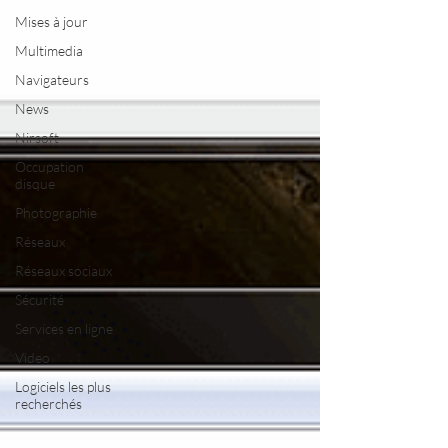
Mises à jour
Multimedia
Navigateurs
News
Nirsoft
Occupation
disque
Photographie
Réseaux
Réseaux sociaux
Sécurité
Services en ligne
Video
Logiciels les plus
recherchés