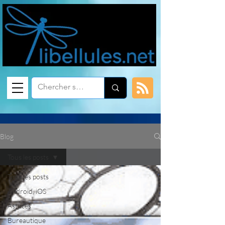
Blog
Tous les posts
Tous les posts
Android, iOS
Astuces
Bureautique