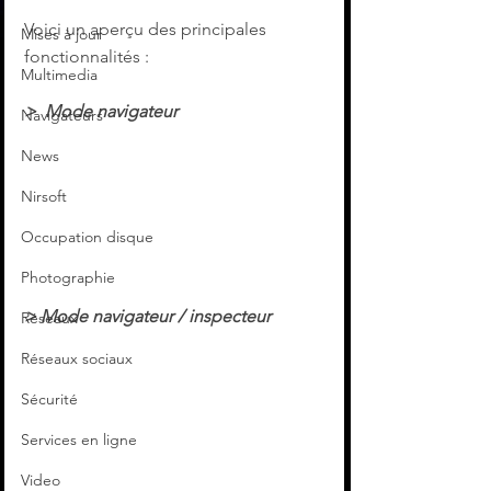
Voici un aperçu des principales 
Mises à jour
fonctionnalités :
Multimedia
>  Mode navigateur
Navigateurs
News
Nirsoft
Occupation disque
Photographie
> Mode navigateur / inspecteur
Réseaux
Réseaux sociaux
Sécurité
Services en ligne
Video