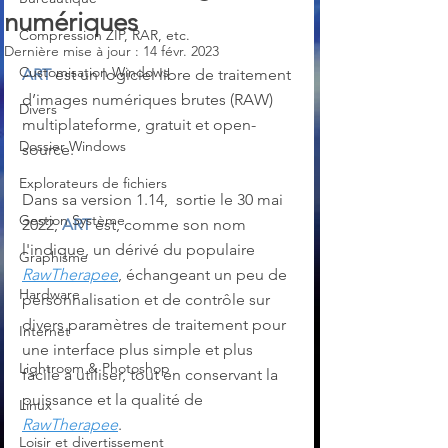
numériques
Compression ZIP, RAR, etc.
Dernière mise à jour :
14 févr. 2023
Customisation Windows
ART
 est un logiciel libre de traitement 
d’images numériques brutes (RAW) 
Divers
multiplateforme, gratuit et open-
Dossier Windows
source. 
Explorateurs de fichiers
Dans sa version 1.14,  sortie le 30 mai 
Gestion Système
2022, 
ART
 est, comme son nom 
l'indique, un dérivé du populaire 
Graphisme
RawTherapee
, échangeant un peu de 
Hardware
personnalisation et de contrôle sur 
divers paramètres de traitement pour 
Internet
une interface plus simple et plus 
Lightroom & Photoshop
facile à utiliser, tout en conservant la 
puissance et la qualité de 
Linux
RawTherapee
.
Loisir et divertissement