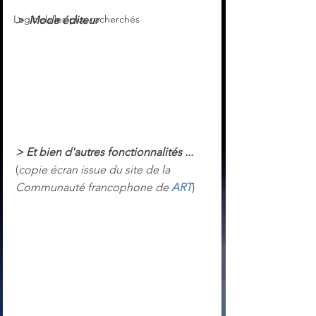
Logiciels les plus recherchés
>  Mode éditeur
> Et bien d'autres fonctionnalités ...
(
copie écran issue du site de la 
Communauté francophone de 
ART
)