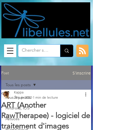
Post
S'inscrire
Tous les posts
Kappa
Tous les posts
27 juin 2022
1 min de lecture
ART (Another
Android, iOS
RawTherapee) - logiciel de
Astuces
traitement d'images
Bureautique