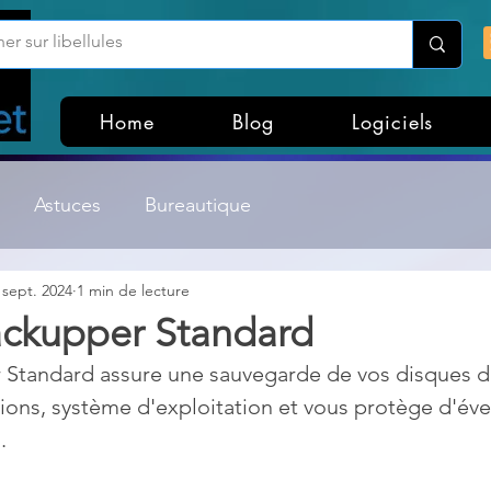
Home
Blog
Logiciels
Astuces
Bureautique
 sept. 2024
1 min de lecture
Customisation Windows
Divers
ckupper Standard
tandard assure une sauvegarde de vos disques du
ateurs de fichiers
Gestion Système
Graphisme
tions, système d'exploitation et vous protège d'éve
.
Lightroom & Photoshop
Linux