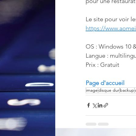
pour une restaura
Le site pour voir 
https://www.aomei
OS : Windows 10 &
Langue : multiling
Prix : Gratuit
Page d'accueil
image
disque dur
backup