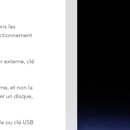
is les 
onctionnement 
r externe, clé 
me, et non la 
er un disque, 
e ou clé USB 