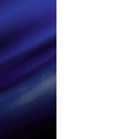
Loisir et divertissement
Nirsoft
Occupation dis
Réseaux sociaux
Sécuri
Logiciels les plus recherché