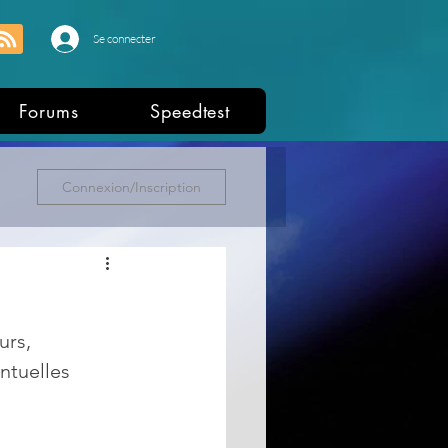
Se connecter
Forums
Speedtest
Connexion/Inscription
rs, 
ntuelles 