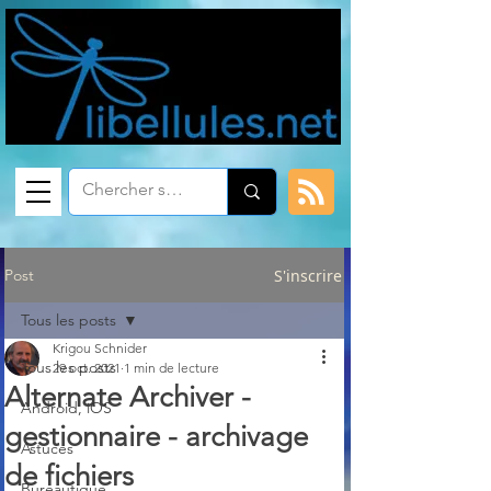
Post
S'inscrire
Tous les posts
Krigou Schnider
Tous les posts
29 oct. 2021
1 min de lecture
Alternate Archiver -
Android, iOS
gestionnaire - archivage
Astuces
de fichiers
Bureautique