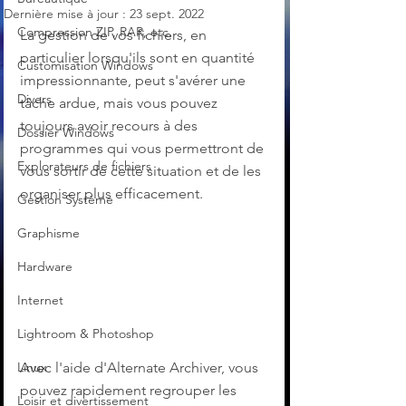
Dernière mise à jour :
23 sept. 2022
Compression ZIP, RAR, etc.
La gestion de vos fichiers, en 
particulier lorsqu'ils sont en quantité 
Customisation Windows
impressionnante, peut s'avérer une 
Divers
tâche ardue, mais vous pouvez 
toujours avoir recours à des 
Dossier Windows
programmes qui vous permettront de 
Explorateurs de fichiers
vous sortir de cette situation et de les 
organiser plus efficacement.
Gestion Système
Graphisme
Hardware
Internet
Lightroom & Photoshop
Avec l'aide d'Alternate Archiver, vous 
Linux
pouvez rapidement regrouper les 
Loisir et divertissement