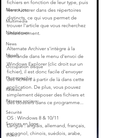
fichiers en fonction de leur type, puis 
Mises à jour
les structurer dans des répertoires 
distincts, ce qui vous permet de 
Multimedia
trouver l'article que vous recherchez 
Navigateurs
ultérieurement.
News
Alternate Archiver s'intègre à la 
Nirsoft
demande dans le menu d'envoi de 
Windows Explorer (clic droit sur un 
Occupation disque
fichier), il est donc facile d'envoyer 
Photographie
des fichiers à partir de là dans cette 
application. De plus, vous pouvez 
Réseaux
simplement déposer des fichiers et 
Réseaux sociaux
des dossiers dans ce programme...
Sécurité
OS : Windows 8 & 10/11
Services en ligne
Langue : anglais, allemand, français, 
espagnol, chinois, suédois, arabe, 
Video