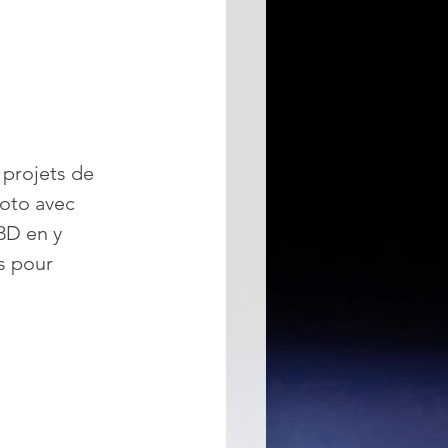
 projets de 
oto avec 
3D en y 
s pour 
 