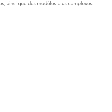
es, ainsi que des modèles plus complexes. 
Mises à jour
Multimedia
Navigateurs
News
que
Photographie
Réseaux
té
Services en ligne
Video
s