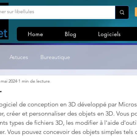
Home
Blog
Logiciels
Astuces
Bureautique
 mai 2024
1 min de lecture
Customisation Windows
Divers
r
logiciel de conception en 3D développé par Microsof
ateurs de fichiers
Gestion Système
Graphisme
er, créer et personnaliser des objets en 3D. Vous p
nts types de fichiers 3D, les modifier à l'aide d'outi
Lightroom & Photoshop
Linux
iser. Vous pouvez concevoir des objets simples tels 