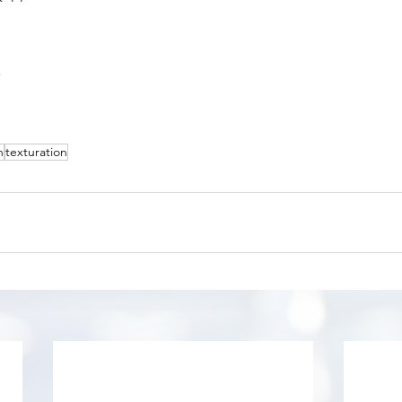
n
texturation