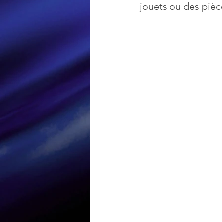
jouets ou des pièc
Loisir et divertissement
Nirsoft
Occupation dis
Réseaux sociaux
Sécuri
Logiciels les plus recherché