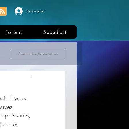
Se connecter
Forums
Speedtest
Connexion/Inscription
t. Il vous 
ouvez 
ls puissants, 
que des 