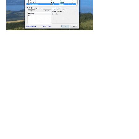
- De plus, après avoir cliqué sur 
OK
, 
l'ensemble est immédiatement 
exploitable, comme vous le confirmera le 
pop-up de validation :