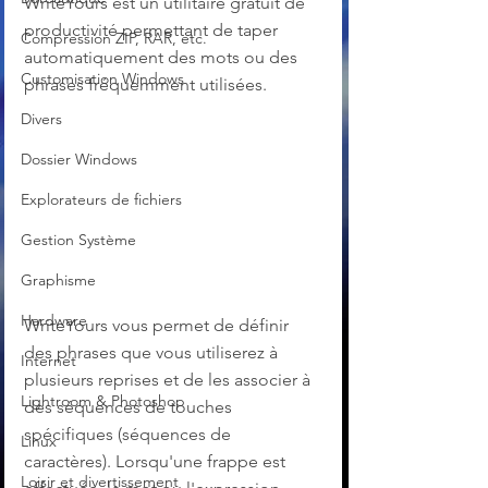
WriteYours est un utilitaire gratuit de 
productivité permettant de taper 
Compression ZIP, RAR, etc.
automatiquement des mots ou des 
Customisation Windows
phrases fréquemment utilisées.
Divers
Dossier Windows
Explorateurs de fichiers
Gestion Système
Graphisme
Hardware
WriteYours vous permet de définir 
des phrases que vous utiliserez à 
Internet
plusieurs reprises et de les associer à 
Lightroom & Photoshop
des séquences de touches 
spécifiques (séquences de 
Linux
caractères). Lorsqu'une frappe est 
Loisir et divertissement