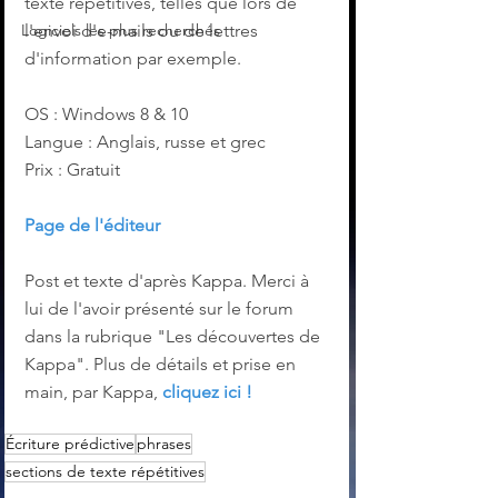
texte répétitives, telles que lors de 
Logiciels les plus recherchés
l'envoi d'e-mails ou de lettres 
d'information par exemple.
OS : Windows 8 & 10
Langue : Anglais, russe et grec
Prix : Gratuit
Page de l'éditeur
Post et texte d'après Kappa. Merci à 
lui de l'avoir présenté sur le forum 
dans la rubrique "Les découvertes de 
Kappa". Plus de détails et prise en 
main, par Kappa, 
cliquez ici !
Écriture prédictive
phrases
sections de texte répétitives