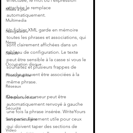
effectuée, le mot ou l'expression 
attachée le remplace 
Mises à jour
automatiquement.
Multimedia
Un fichier XML garde en mémoire 
Navigateurs
toutes les phrases et associations, qui 
News
sont clairement affichées dans un 
tableau de configuration. Le texte 
Nirsoft
peut être sensible à la casse si vous le 
Occupation disque
souhaitez et plusieurs frappes de 
touche peuvent être associées à la 
Photographie
même phrase.
Réseaux
De plus, le curseur peut être 
Réseaux sociaux
automatiquement renvoyé à gauche 
Sécurité
une fois la phrase insérée. WriteYours 
est particulièrement utile pour ceux 
Services en ligne
qui doivent taper des sections de 
Video