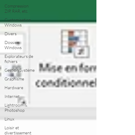
Compression
ZIP, RAR, etc.
Customisation
Windows
Divers
Dossier
Windows
Explorateurs de
fichiers
Gestion Système
Graphisme
Hardware
Internet
Lightroom &
Photoshop
Linux
Loisir et
divertissement