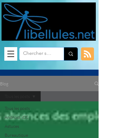
Blog
Tous les posts
Tous les posts
Android, iOS
Astuces
Bureautique