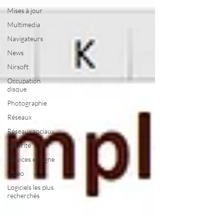
Mises à jour
Multimedia
Navigateurs
News
Nirsoft
Occupation
disque
Photographie
Réseaux
Réseaux sociaux
Sécurité
Services en ligne
Video
Logiciels les plus
recherchés