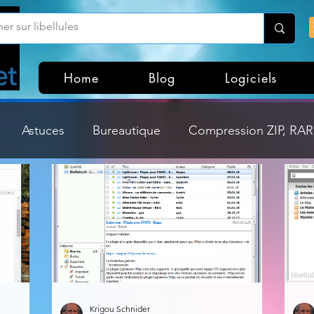
Home
Blog
Logiciels
Astuces
Bureautique
Compression ZIP, RAR,
Divers
Dossier Windows
Explorateurs de fichi
isme
Hardware
Internet
Linux
Loisir et divertissement
Mises à jour
Krigou Schnider