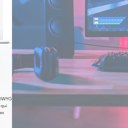
SIWYG
 qui
es