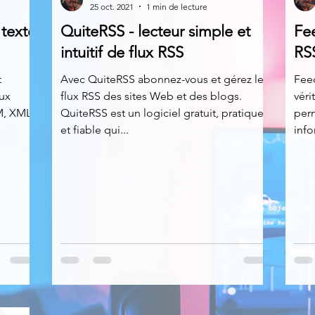
25 oct. 2021
1 min de lecture
 texte
QuiteRSS - lecteur simple et
Fe
News
Nirsoft
Occupation disque
intuitif de flux RSS
RS
t
Avec QuiteRSS abonnez-vous et gérez les
Feed
aux
flux RSS des sites Web et des blogs.
véri
Réseaux sociaux
Sécurité
Services en ligne
, XML,
QuiteRSS est un logiciel gratuit, pratique
perm
et fiable qui...
info
s recherchés