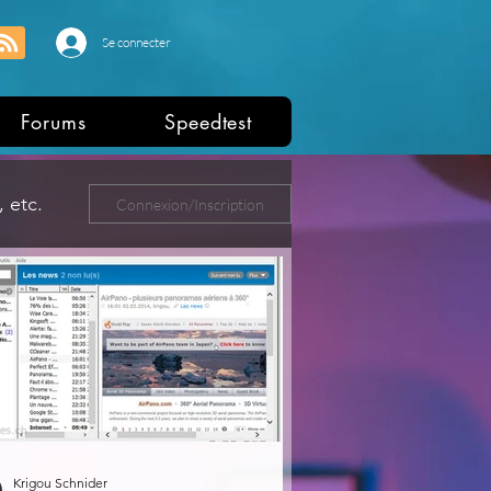
Se connecter
Forums
Speedtest
 etc.
Connexion/Inscription
ers
Krigou Schnider