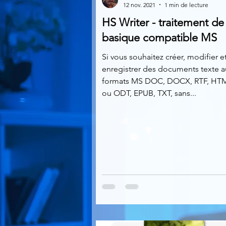
12 nov. 2021
1 min de lecture
HS Writer - traitement de
Multimedia
Navigateurs
basique compatible MS
Si vous souhaitez créer, modifier e
enregistrer des documents texte 
Photographie
Réseaux
formats MS DOC, DOCX, RTF, HTM
ou ODT, EPUB, TXT, sans...
Video
Logiciels les plu