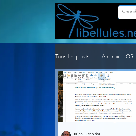
Tous les posts
Android, iOS
Customisation Windows
Gestion Système
Graph
Lightroom & Photoshop
Krigou Schnider