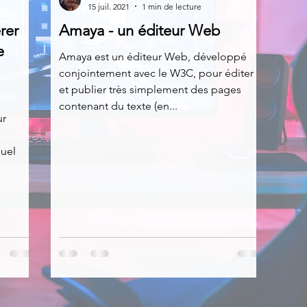
15 juil. 2021
1 min de lecture
rer
Amaya - un éditeur Web
News
Nirsoft
Occupation disque
e
Amaya est un éditeur Web, développé
conjointement avec le W3C, pour éditer
et publier très simplement des pages
Réseaux sociaux
Sécurité
Services en ligne
contenant du texte (en...
ur
s recherchés
quel