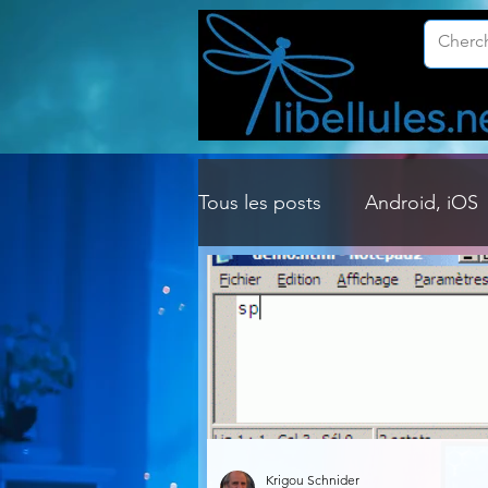
Tous les posts
Android, iOS
Customisation Windows
Gestion Système
Graph
Lightroom & Photoshop
Krigou Schnider