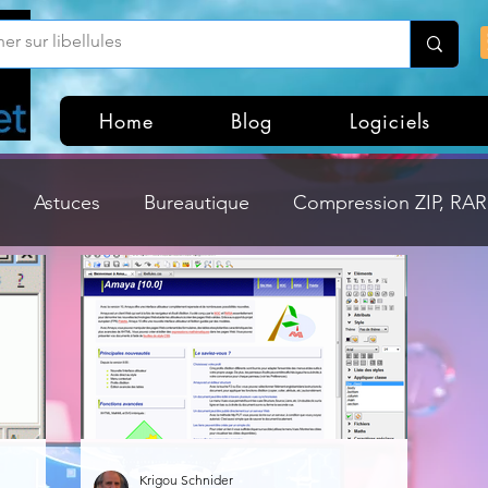
Home
Blog
Logiciels
Astuces
Bureautique
Compression ZIP, RAR,
Divers
Dossier Windows
Explorateurs de fichi
isme
Hardware
Internet
Linux
Loisir et divertissement
Mises à jour
Krigou Schnider