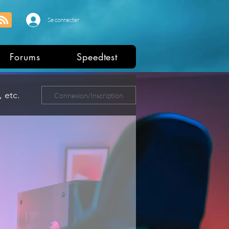
Se connecter
Forums
Speedtest
 etc.
Connexion/Inscription
ers