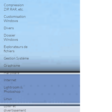
Compression
ZIP, RAR, etc.
Customisation
Windows
Divers
Dossier
Windows
Explorateurs de
fichiers
Gestion Système
Graphisme
Hardware
Internet
Lightroom &
Photoshop
Linux
Loisir et
divertissement