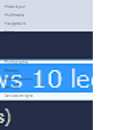
Mises à jour
Multimedia
Navigateurs
News
Nirsoft
Occupation
disque
Photographie
Réseaux
Réseaux sociaux
Sécurité
Services en ligne
Video
Logiciels les plus
recherchés