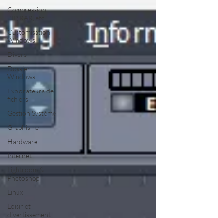
Compression
ZIP, RAR, etc.
Customisation
Windows
Divers
Dossier
Windows
Explorateurs de
fichiers
Gestion Système
Graphisme
Hardware
Internet
Lightroom &
Photoshop
Linux
Loisir et
divertissement