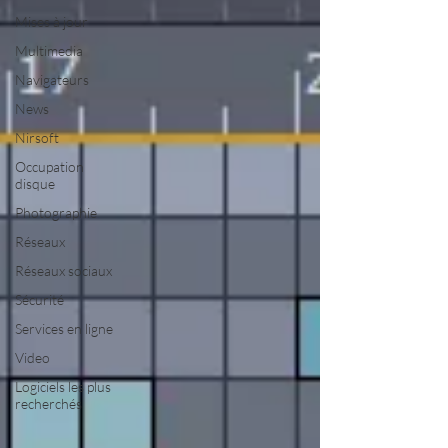
Mises à jour
Multimedia
Navigateurs
News
Nirsoft
Occupation
disque
Photographie
Réseaux
Réseaux sociaux
Sécurité
Services en ligne
Video
Logiciels les plus
recherchés