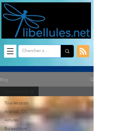
Blog
Tous les posts
Tous les posts
Android, iOS
Astuces
Bureautique