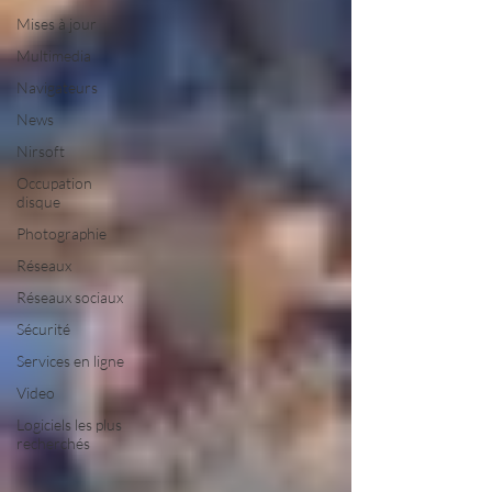
Mises à jour
Multimedia
Navigateurs
News
Nirsoft
Occupation
disque
Photographie
Réseaux
Réseaux sociaux
Sécurité
Services en ligne
Video
Logiciels les plus
recherchés