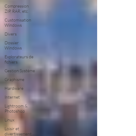
Compression
ZIP, RAR, etc.
Customisation
Windows
Divers
Dossier
Windows
Explorateurs de
fichiers
Gestion Système
Graphisme
Hardware
Internet
Lightroom &
Photoshop
Linux
Loisir et
divertissement