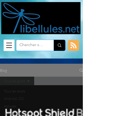
Blog
Tous les posts
Tous les posts
Android, iOS
Astuces
Bureautique