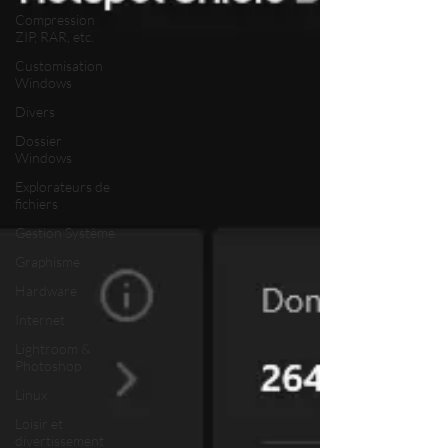
Compression
ZIP, RAR, etc.
Customisation
Windows
Divers
Dossier
Windows
Explorateurs de
fichiers
Gestion Système
Graphisme
Hardware
Internet
Lightroom &
Photoshop
Linux
Loisir et
divertissement