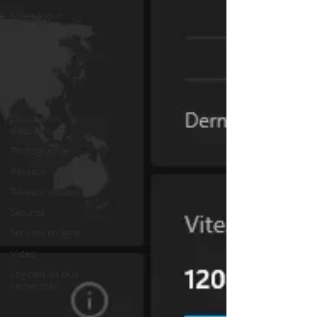
Mises à jour
Multimedia
Navigateurs
News
Nirsoft
Occupation
disque
Photographie
Réseaux
Réseaux sociaux
Sécurité
Services en ligne
Video
Logiciels les plus
recherchés