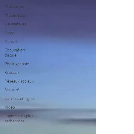
Mises à jour
Multimedia
Navigateurs
News
Nirsoft
Occupation
disque
Photographie
Réseaux
Réseaux sociaux
Sécurité
Services en ligne
Video
Logiciels les plus
recherchés