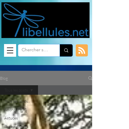
Blog
Tous les posts
Tous les posts
Android, iOS
Astuces
Bureautique