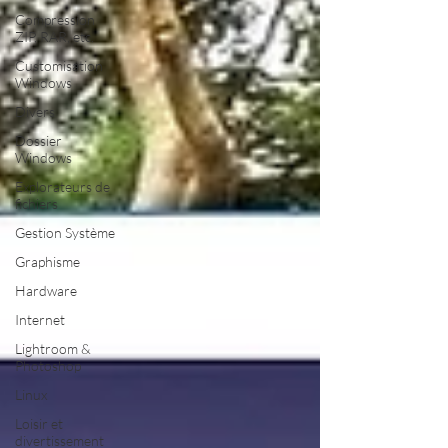
Compression
ZIP, RAR, etc.
Customisation
Windows
Divers
Dossier
Windows
Explorateurs de
fichiers
Gestion Système
Graphisme
Hardware
Internet
Lightroom &
Photoshop
Linux
Loisir et
divertissement