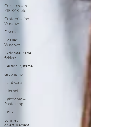
Compression
ZIP, RAR, etc.
Customisation
Windows
Divers
Dossier
Windows
Explorateurs de
fichiers
Gestion Système
Graphisme
Hardware
Internet
Lightroom &
Photoshop
Linux
Loisir et
divertissement