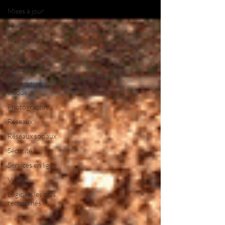
Mises à jour
Multimedia
Navigateurs
News
Nirsoft
Occupation
disque
Photographie
Réseaux
Réseaux sociaux
Sécurité
Services en ligne
Video
Logiciels les plus
recherchés