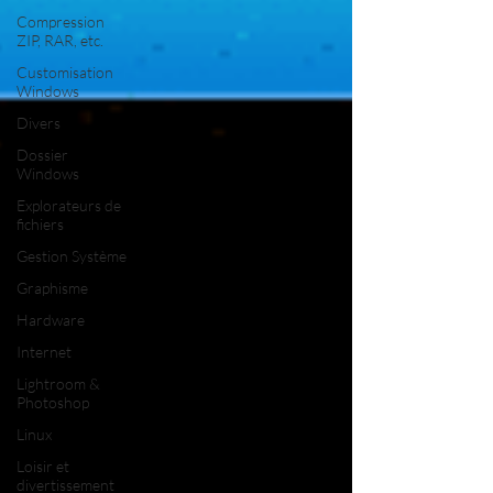
Compression
ZIP, RAR, etc.
Customisation
Windows
Divers
Dossier
Windows
Explorateurs de
fichiers
Gestion Système
Graphisme
Hardware
Internet
Lightroom &
Photoshop
Linux
Loisir et
divertissement