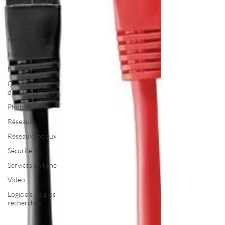
Mises à jour
Multimedia
Navigateurs
News
Nirsoft
Occupation
disque
Photographie
Réseaux
Réseaux sociaux
Sécurité
Services en ligne
Video
Logiciels les plus
recherchés