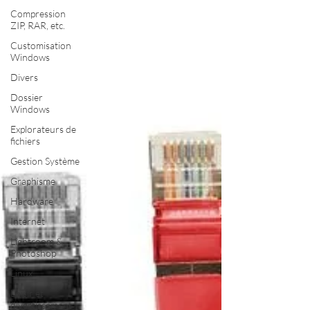
Compression
ZIP, RAR, etc.
Customisation
Windows
Divers
Dossier
Windows
Explorateurs de
fichiers
Gestion Système
Graphisme
Hardware
Internet
Lightroom &
Photoshop
Linux
Loisir et
divertissement