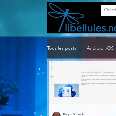
Tous les posts
Android, iOS
Customisation Windows
Gestion Système
Graph
Lightroom & Photoshop
Krigou Schnider