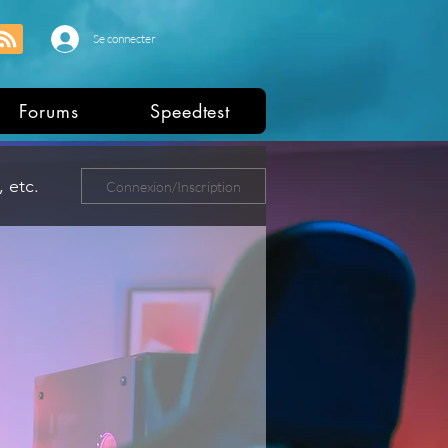
Se connecter
Forums
Speedtest
 etc.
Connexion/Inscription
ers