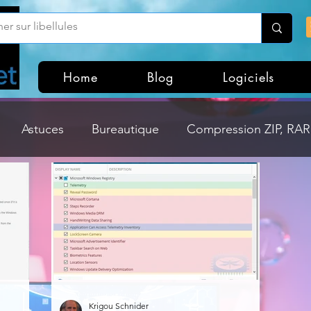
Home
Blog
Logiciels
Astuces
Bureautique
Compression ZIP, RAR,
Divers
Dossier Windows
Explorateurs de fichi
isme
Hardware
Internet
Linux
Loisir et divertissement
Mises à jour
Krigou Schnider