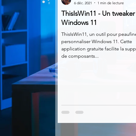
6 déc. 2021
1 min de lecture
ThisIsWin11 - Un tweaker
Multimedia
Navigateurs
Windows 11
ThisIsWin11, un outil pour peaufine
personnaliser Windows 11. Cette
Photographie
Réseaux
application gratuite facilite la sup
de composants...
Video
Logiciels les plu