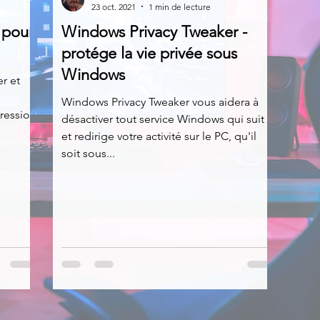
23 oct. 2021
1 min de lecture
 pour
Windows Privacy Tweaker -
News
Nirsoft
Occupation disque
protége la vie privée sous
Windows
r et
Réseaux sociaux
Sécurité
Services en ligne
Windows Privacy Tweaker vous aidera à
pression
désactiver tout service Windows qui suit
et redirige votre activité sur le PC, qu'il
soit sous...
s recherchés